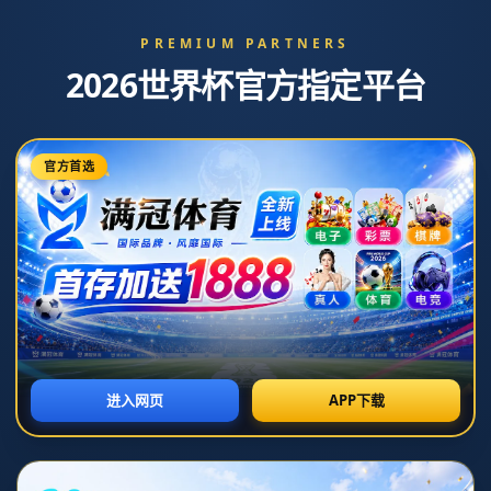
托納利非常致力於為紐卡斯爾聯效力 埃迪·
豪：他是一名領袖.
发布时间：2026-07-07T14:29:12+08:00
**托納利非常致力於為紐卡斯爾聯效力 埃迪·豪：他是一名
領袖**
在英超聯賽的舞台上，許多球員以其非凡的天賦和卓越的表
現而聞名。其中，桑德羅·托納利（Sandro Tonali）作為紐卡