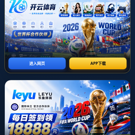
斯爾聯隊的重要一員，正逐漸成為球隊的中流砥柱。他的技
術能力和領袖特質不僅收穫了球迷的歡心，也贏得了主教練
埃迪·豪（Eddie Howe）的高度評價。
**前言**：托納利在綠茵場上的努力和領導能力，使得他成
為紐卡斯爾聯的一名無可替代的核心球員。在這篇文章中，
我們將探討托納利在球隊中的角色以及他如何展現出色的領
導能力，使紐卡斯爾聯的實力再上一層樓。