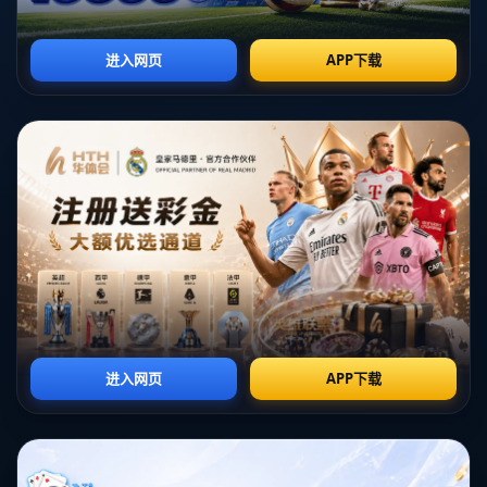
**托納利的艱辛旅程與崛起**
托納利的職業生涯可謂是一段充滿歷險的旅途。他從意大利
的布雷西亞（Brescia）起步，逐漸成長為頂級中場。加入紐
卡斯爾聯後，他迅速適應了英超的快節奏，並在比賽中展現
了出色的技術水平。托納利以其出色的控球能力和敏捷的反
應速度，贏得了教練和球迷的共同讚譽。
**埃迪·豪的讚譽**
在最近的新聞發佈會上，埃迪·豪對托納利的表現做出了高
度評價。他表示：“托納利是一名真正的**領袖**，他在場
上總是能夠激勵隊友，發揮關鍵作用。我們非常高興擁有這
樣一位致力於為球隊奉獻的優秀球員。”這樣的讚譽不僅證
明了托納利在球場上的價值，也顯示了他作為團隊領袖的重