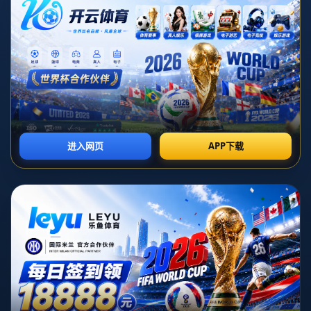
顿的观点以及这些可能存在的风险。
**戴维·拉亚与阿森纳**
阿森纳的门将戴维·拉亚一直是一个备受争议的话题。从布
伦特福德加盟阿森纳以来，他在一些关键比赛中的表现并不
尽如人意，这引起了一些人的质疑。尽管他的扑救能力和比
赛阅读一直被认可，但在高压情况下的表现不稳定成为了他