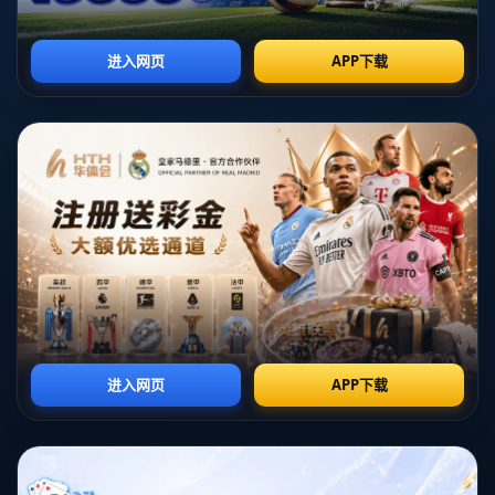
的“阿喀琉斯之踵”。
**门将角色的关键性**
在一支想要争冠的队伍中，门将的位置至关重要。他们不仅
是最后一道防线，更是全队心理的支柱。门将的任何失误都
有可能让队伍陷入困境，尤其是在紧张激烈的比赛中。萨顿
的评论**直接指向了这一核心问题**，即门将在比赛中的重
要性以及对团队士气的影响。