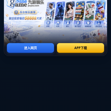
1. **裁判争议频发：** 长期以来，有关裁判的吹罚争议在
西甲联赛中屡见不鲜，而作为焦点球队，皇马不止一次出现
在“争议中心”。例如在2020年的西甲争冠关键战中，皇马球
员本泽马的进球因微弱“越位”被判无效，引发了广泛讨论。
2. **VAR系统的双标争议：** 自VAR（视频助理裁判）系
统引入以来，虽然裁判的判断更加受到技术支持，但仍然无
法完全避免主观因素的干扰。皇马方面多次公开质疑裁判对
VAR的使用标准，认为在一些有利对手的场景下，VAR的
干预变得更为宽松。
3. **媒体环境的影响：** 西班牙媒体对皇马的裁判争议持
续报道，进一步加剧了这一问题的曝光度。例如，《马卡