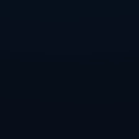
报》报道，皇马在过去两个赛季中共遭遇多起关键误判，一
些误判甚至间接影响了赛季走势。
---
### **矛盾升级带来的潜在影响**
皇马方面不断通过官方渠道发布争议判罚的视频已取得一定
效果，赢得不少球迷和中立观众的支持。然而，这种“公开
质询”的做法也可能加剧裁判委员会与俱乐部之间的对立情
绪。
1. **影响球队形象：** 虽然皇马试图通过事实争取更多理
解，但在某些人看来，频繁质疑裁判也可能被解读为一种
“不成熟”的行为，甚至有“施压裁判”的嫌疑。这种风波会在
一定程度上动摇皇马的权威形象。
2. **裁判潜意识决策影响：** 裁判委员会作为独立裁定机