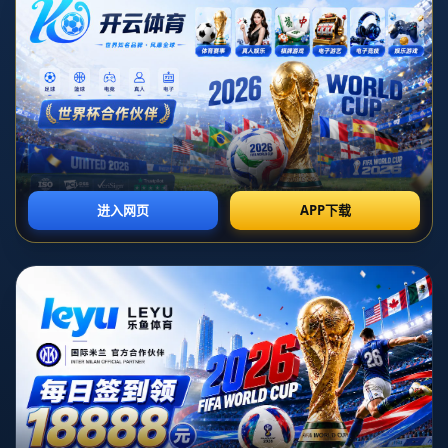
维拉分别提高了16分和15分，而阿森纳和曼联则分别下降了
8分和10分。这一趋势不仅展示了球队的进步或退步，也引
发了球迷和分析师对各俱乐部策略与表现的深入探讨。
**利物浦：王者归来**
本赛季的利物浦以**令人惊艳的表现**重塑了联赛中强者的
形象。利物浦的成功离不开多方因素：从主帅克洛普的**战