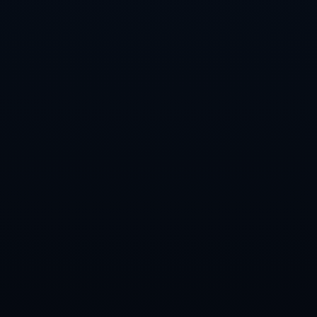
曼联的情况与阿森纳类似，甚至更为严峻。本赛季以来，他
们在进攻端和防守端都面临严峻考验。**球队战术的不明晰
**以及球员状态的起伏不定，使得他们难以在比赛中展现出
竞争力。尽管有新援的加入，但融合过程中的挑战削弱了即
战力。这需要曼联更加专注于**战术执行和精神面貌的调整
**。
**总结与启示**
从这一赛季的积分变化可以看到，足球俱乐部不仅依赖于**
明星球员的表现**，更着重于整体策略和执行力的提升。在
这其中，管理层的决策、教练的战术部署，以及球员精神状
态和健康状况，都是影响球队成绩的关键因素。对于球迷和
分析师而言，这些变化和趋势提供了丰富的探讨话题，也为
各队未来战略的制定提出了新的思考。通过对比利物浦和维
拉的崛起，阿森纳和曼联正在进行的反思重建，为我们全面