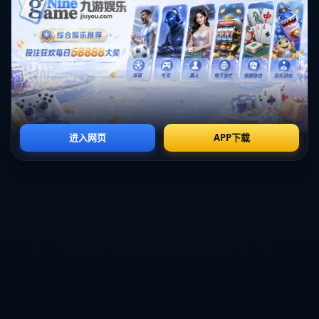
**案例分析：其他俱乐部的情况**
这种现象并非PSV埃因霍温独有。在其他欧洲顶级俱乐部，
也曾爆出类似问题。比如，阿森纳足球俱乐部曾有一位年轻
门将透露，他在加盟一线队后被迫**承担许多琐碎杂务**，
这无形中给他带来了巨大的心理压力。
然而，曼城则为年轻球员的融入提供了一个积极的例子。在
瓜迪奥拉的管理下，球队注重每位球员的心理健康和职业成
长。他们通过**专业的心理辅导与团队建设活动**，有效避
免了职场霸凌的产生，为年轻球员的成长创造了一个健康的
环境。
**解决方案与长远影响**