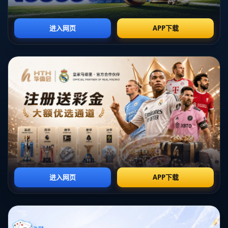
至一线队时，面对的不仅是比赛中的考验，还有团队内部的
复杂人际关系。尤其在一个历史悠久的俱乐部，如PSV埃因
霍温，资历较浅的球员可能会成为资深球员彰显“地位”的工
具。
这种“**职场霸凌**”不仅伤害了年轻球员的自尊心，也打破
了团队和谐。在PSV埃因霍温被曝出的这起事件中，这位年
轻新星频繁被要求完成如擦鞋等低级工作，使得他在团队中
的地位像极了某种象征意义上的“低人一等”。