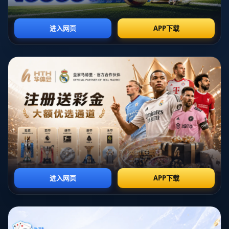
**洛佩特吉的吸引力**
作為一名頗具魅力的教練，**朱倫·洛佩特吉**的指導風格
被認為是吸引菲爾克魯格的關鍵因素之一。洛佩特吉擅長挖
掘球員潛力，並構建具有競爭力的團隊，而他在國際賽場上
所積累的豐富經驗，更讓不少球員願意追隨這位西班牙教頭
的腳步。自從洛佩特吉加盟以來，西漢姆的戰術布置和競技
狀態有了顯著提升，這不僅增強了球隊整體實力，也使得他
成為許多球員心目中理想的領航者。