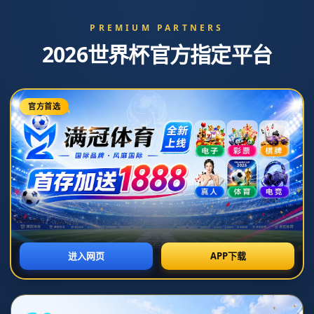
菲爾克魯格拋下所有竟只為洛佩特吉加盟西漢
姆 夢回歐戰.
发布时间：2026-07-07T14:29:12+08:00
***菲爾克魯格拋下所有竟只為洛佩特吉加盟西漢姆 夢回歐
戰***，這一令人興奮的標題引發了廣大球迷與專家的熱烈
討論。這背後不僅是一次球員的個人選擇，更是一段關於足
球夢想和挑戰的故事。本文將探討菲爾克魯格做出這一決定