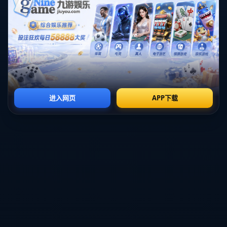
**西漢姆的歐戰夢想**
對於西漢姆來說，歐戰資格意味著更多的榮譽與曝光，這不
僅提高了整個俱樂部的國際知名度，也帶來了巨大的商業利
益。洛佩特吉的到來幫助西漢姆制定了清晰的目標，而菲爾
克魯格的加盟，無疑將增強球隊的競爭力。在**洛佩特吉**
的帶領下，西漢姆有望重返歐戰舞台並實現歷史性的突破。