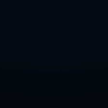
上一篇：那些默默強大的人（二十八）.
下一篇：梅西：抱著大力神杯睡覺只是擺拍而已！.