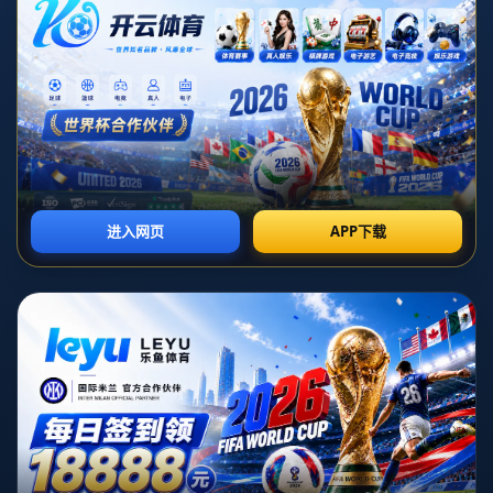
纷呈的足球盛宴。
本轮比赛的一大亮点，是**领头羊利物浦与强敌曼联**之间
的强强对话。这场比赛吸引了无数球迷的目光，比赛开始
后，两队便展开了快节奏的对攻战。尽管双方在场上你来我
往，多次创造出绝佳的破门机会，但最终以0-0的比分握手
言和。*利物浦*在这场比赛中展现出的坚韧防守与*曼联*犀
利的反击让人惊叹，也让本轮比赛的关注度持续走高。