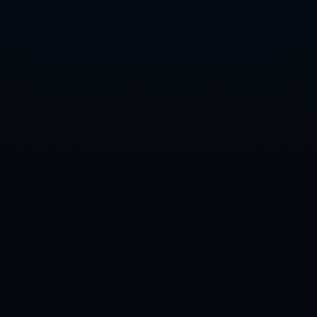
在解讀本次事件時，不妨回顧過去類似的情況。*例如英國
足壇「曼城財政公平案」中，曼城一度因多項違規指控面臨
歐足聯禁賽兩年的懲罰，但通過法律上訴最終成功翻案*。
這一案例表明，法律和制度的不確定性可能成為強隊博弈的
重要籌碼。同樣，當前皇馬、巴薩與尤文很可能也會以類似
方式展開抗辯，試圖在現行規則框架下尋找突破口。
### **前景展望：歐洲足壇將何去何從？**
*歐足聯對皇馬、巴薩、尤文的調查不僅牽動球迷神經，更
成為歐洲足球未來改革走向的關鍵指標*。豪門與官方機構
間的紛爭，究竟會導致雙方妥協，還是徹底決裂，尚需時間
觀察。然而可以確定的是，這一事件已然成為歐洲足壇的一
次巨大震撼，也展現了足球不僅是競技活動，更是一場複雜
的資本與權力博弈。