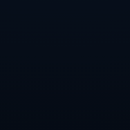
違反歐洲法律關於市場自由競爭的規定。
### **深度分析：足球賽事與利益之間的博弈**
從表面上看，這是一場有關賽事規則的法律糾紛；但深層次
來說，這則是一場關乎足球產業經濟利益的激烈對抗。以皇
馬為例，俱樂部主席弗洛倫蒂諾曾多次強調，歐洲頂級俱樂
部常年為小俱乐部「買單」，需要新的收入分配模式來確保
自身的可持續發展。而巴薩則因多年財政赤字面臨巨額壓
力，尤文也因意甲的影響力衰退而積極尋求更高收益。
換言之，*超級聯賽的構想背後，不僅僅是戰術角逐，更是
一場關乎財政、品牌、收入的生存之戰。*對於歐足聯而
言，維持現有的賽事結構關乎其合法性與公信力。若三大俱
樂部得以繼續推動超級聯賽，現有秩序恐將被徹底顛覆。
### **類似案例：往昔裁決的啟示**