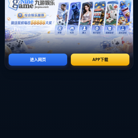
儘管大部分簽署該計劃的俱樂部最終選擇退出，但*皇馬、
巴薩和尤文始終對這一構想保持堅定支持*，並拒絕與歐足
聯和解。這使得他們與歐足聯的關係持續緊張，也為如今的
調查埋下了伏筆。
### **調查的重點與潛在影響**
據官方聲明，歐足聯針對這三家俱樂部的調查聚焦於多個層
面，特別是他們是否仍在推動類似「超級聯賽」的計劃，並
有意違背目前的歐冠等官方賽事制度。一旦查實，這些俱樂
部可能面臨嚴重制裁，包括*罰款、歐戰禁賽乃至多方財政
監管*。
從規則上看，歐足聯此舉有一定依據。根據歐足聯章程，所
有會員俱樂部需服從其賽事規則及財政公平政策，未經允許
擅自組織聯賽屬於嚴重違規。然而，*皇馬、巴薩、尤文的
律師團隊也在強烈反擊*，指出歐足聯的某些條款可能涉嫌