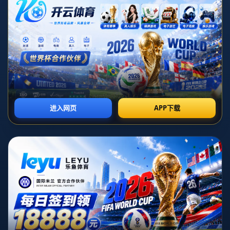
與歷史性的瞬間，而兩位劃時代的超級巨星——**梅西**和
**C羅**，無疑是這一階段的最佳代言人。他們在歐冠1/4決
賽中的表現堪稱驚世駭俗，數據背後更是一次次令人驚嘆的
奇蹟。
---
### **梅西的穩定之王表現：23次出場經典戰役**
作為巴塞羅那的靈魂人物，梅西在歐冠1/4決賽中的23次出
場是一份無與倫比的經典記錄。他的穩定性與決定性體現了
進攻組織與得分能力的完美結合。回顧2011年對陣頑強的頓
涅茨克礦工，梅西展現了其巔峰狀態，單場瘋狂攪局，主導
進攻，並用關鍵進球鎖定比賽。同樣，在2019年面對曼聯的
對決中，他以兩個精彩的世界波徹底摧毀對手後防，這場比
賽至今仍讓球迷津津樂道。