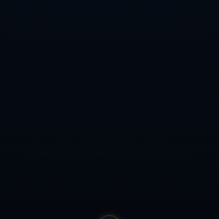
一。小因扎吉的穩定執教為球隊的長期規劃打下了良好的基
礎，而如果孔蒂日後選擇重返意甲，他的衝擊力又將為聯賽
帶來新的火花。**兩位教練的競爭，也許正是意甲復興道路
上的一抹亮色！**
---
馬洛塔的發言讓球迷聯想到更多可能性。在出色的教練帶領
下，意甲的競爭格局日益激烈，未來或許將會迎來更多高光
時刻。球迷們無疑期待，無論是因扎吉還是孔蒂，這些名帥
都能在賽場上書寫新的傳奇，為意甲聯賽增添更多輝煌！
上一篇：烏度卡表示我們渴望在杯賽上不斷獲勝，追求有趣的比賽體驗.
下一篇：庫爾圖瓦：受傷後參加歐冠決賽一直是目標，我為此非常努力.