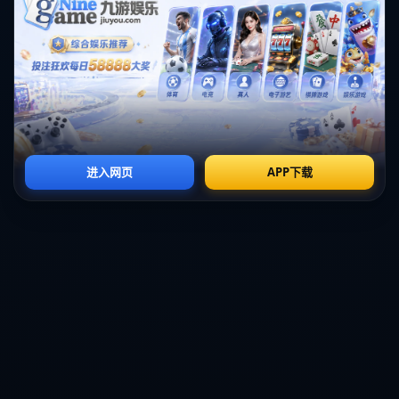
**阿图玛玛体育场（Al Thumama Stadium）**的特别之处在
于其外观，它模仿了阿拉伯传统帽子“gahfiya”。这种设计不
仅赋予这座球场丰富的文化象征意义，同时也反映了阿拉伯
建筑美学的永恒价值。而位于沙漠中的*赛姆玛体育场
（Stadium 974）*更是环保的典范，使用了974个回收集装箱
建造，整个场馆体现了模块化建筑的无限可能性，与2022年
世界杯环保可持续的主题相辅相成。
通过以上分析，我们可以看到卡塔尔在本届世界杯中所展示
的不仅仅是丰富的文化内涵和现代科技的结合，**更是对可
持续发展的坚定承诺**。从卢塞尔到阿图玛玛，每个球场都