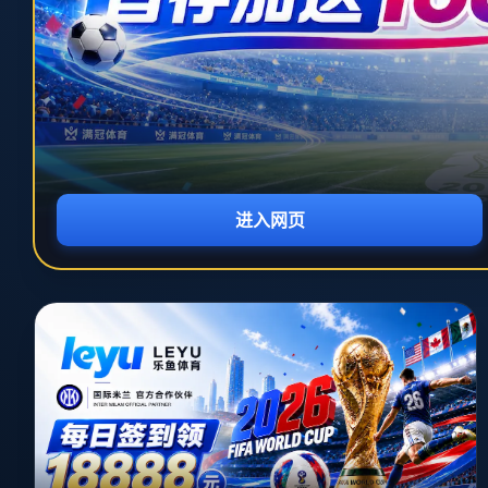
切尔西近年来在青训与年轻球员储备上的野心显而易见。从
要拼图。作为马竞B队的中锋，他展现出了远超同龄球员的*
然而，相较于那些已经在欧冠赛场上证明过自己的天才球员
疑的原因。有人会问：“切尔西为什么要愿意为一个年轻且
错失“下一个哈兰德”或“下一个姆巴佩”。