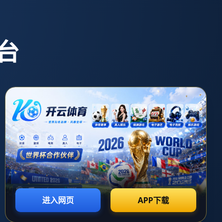
公司简介
产品中心
新闻中心
联系方式
.
go Omar Omorodion）。斥资3500万欧元签下这
的英超赛场上重塑荣耀？