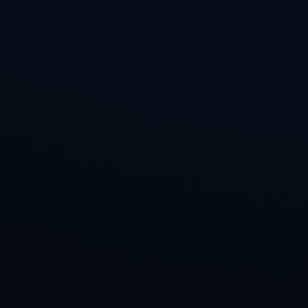
举个例子，同样以马竞阵中成长起来的若热·科尔科拉近年
成为外界关注的焦点。
### **切尔西的战略部署：转会市场的“长线思维”**