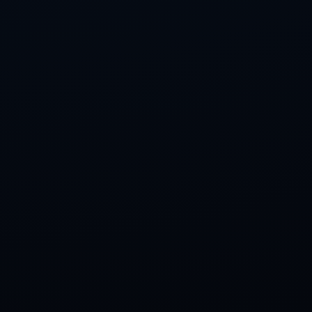
这样的“长线投资”通常高风险高回报。以2019年引进哈
键破门证明了转会物有所值。
哈德森-奥多伊等人。鉴于奥莫罗迪翁目前仍处于成长期，他
伴随着不小的风险。在英超这样一个竞争激烈、节奏飞快的联
蓝军球迷选择拭目以待。**