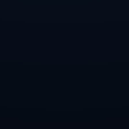
来成功登陆一线队并在欧冠崭露头角，这与其扎实的青训基础密不可分。