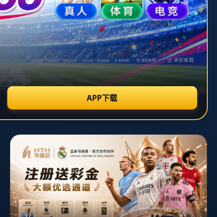
恩佐·费尔南德斯到姆杜克，再到卡尔尼·楚夸梅卡，年轻化已成为球队建
*进攻嗅觉和爆发力**，也因此受到多家豪门的关注。
来说，这位年仅19岁的前锋还显得太过稚嫩。在马竞一线队，他几乎没
还未完全证明自己能力的小将支付如此高昂的转会费？”答案或许在于，