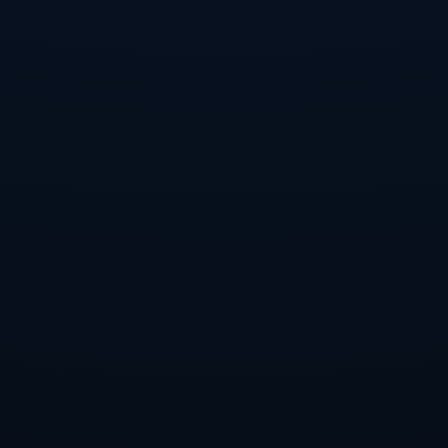
球员”闻名。例如，托雷斯、萨乌尔、科克等球星都曾在这里崭露头角。
能力**，他在球场上的无球跑动和团队协作意识也同样让人印象深刻。据
样的数据足以证明，他不仅是一个“终结者”，更擅长在体系中找到属于自己