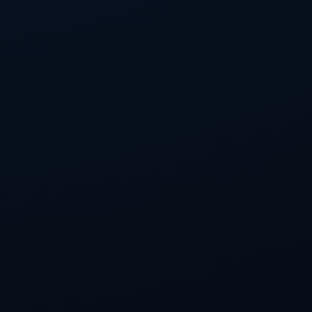
奥莫罗迪翁作为系统培养出来的新星，自然引发了切尔西的高
统计，在上赛季代表马竞B队的比赛中，奥莫罗迪翁场均参与
的价值。