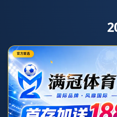
國足新歸化！來
**新兴力量——伍小海的归化热潮**
在全球化的背景下，来自不同国家和地区的球员因其多元的文
前效力于美国职业足球大联盟（MLS）的新星，他已表达