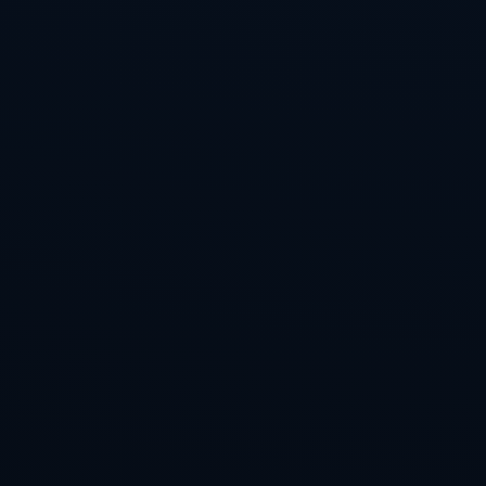
总而言之，伍小海选择为国足效力，标志着中国足球界在国
多元文化背景**，不仅仅是个人的财富，更是国足迎接未