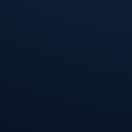
球圈。这涉及到从语言障碍到战术配合的各个方面的适应。