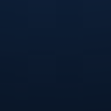
有赖于过去的经验，国足已经建立了一套较为全面的支持体系，用以帮助