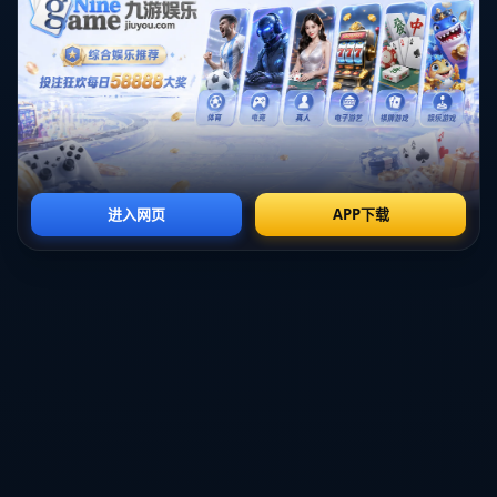
此外，曼联在近几年转会策略中的问题也逐渐显现。球队缺
乏清晰有效的建队思路，这让博格巴在中场的角色显得孤立
无援——既缺乏默契配合的队友，也得不到明确的**战术支
持**。长此以往，博格巴的发挥受到限制，甚至逐渐失去了
对曼联“核心”荣誉的兴趣。
### **潜在下家浮出水面**