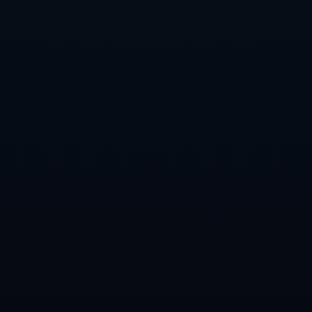
### **博格巴冬窗转会的可能性提高**
曼联目前的成绩压力让主帅腾哈赫（如果接任）或索尔斯克
亚更倾向于**彻底整顿阵容**。与其留下一名态度模糊的球
员，或许将其**套现**并加强其他短板更加划算。而博格巴
团队显然也意识到了自身的处境，希望在世界杯年的间隙通
过转会重新证明其价值。
更重要的是，博格巴即将在2023年夏天合同到期。本赛季后
半段是曼联最后的机会将他转会变现，否则将在明年面临免
费放人的风险。
***
对于关注*冬窗转会市场*的球迷来说，博格巴的未来无疑是
最大的悬念之一。他的去向将不仅影响曼联的中场构建，同
时也将可能改变多家豪门未来几年的阵容布局。