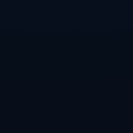
如果博格巴决定在**冬窗转会**，那么他可能的去向会成为
关注的重点。目前，有多家豪门对于他表现出了兴趣。
1. **皇马**：齐达内向来十分欣赏博格巴，皇马近年来在寻
找合适的中场补足克罗斯与莫德里奇逐渐老化的问题。博格
巴的技术特点与齐达内的战术体系非常契合，有望成为皇马
中场重新洗牌的关键棋子。
2. **巴黎圣日耳曼**：PSG不仅在财务上有充裕的空间为其
提供高薪合同，他们还渴望进一步增强中场实力，将博格巴
视作维拉蒂的理想搭档。回到法国联赛或许也会让博格巴找
回更多的自信。
3. **尤文图斯**：重返尤文始终是话题，无论是博格巴自身
还是球迷都对这段过去充满美好回忆。尤文一直在试图恢复
多年前的统治力，而博格巴显然是熟悉球队并适应意甲的完
美选择。