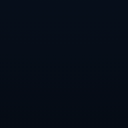
成为一名“润滑剂型”球员。他开始专注于防守、空切和无球
跑动，为詹姆斯和安东尼·戴维斯等核心球员拉开进攻空
间。
以湖人对阵太阳的一场比赛为例（假设具体数据），雷迪什
的数据看起来并不突兀：9分、3个篮板、2次抢断。然而，
他在第四节关键时段的多个防守回合成功干扰了太阳队布克
的投篮，同时在进攻端接到詹姆斯的助攻完成了一次漂亮的
底角三分，这份韧性展示了他的价值。雷迪什的存在，能够
让球队的攻防两端更加有层次感。
### **詹姆斯慧眼识珠：需要的是团队拼图**
勒布朗·詹姆斯在接受采访时曾不止一次强调，“篮球是团队
的运动，每个角色都必须融入整体。”**雷迪什正是詹姆斯
所需要的那块拼图。**比起耀眼的个人荣光，詹皇更看重的