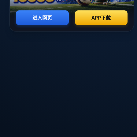
哲科自2019年加入國際米蘭以來，一直是球隊攻擊線上
漸增和年輕球員的崛起，國際米蘭對他未來的計劃似乎並不