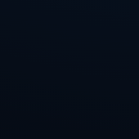
在**自由轉會**這一敏感時期，費內巴切和沙特的一些頂
科的加盟能夠提升球隊在歐洲賽場的競爭力。而**沙特球
這並不是哲科職業生涯中第一次面臨轉會選擇。在他效力於
力*，如同當年哲科決定離開英超加盟意甲一樣，此次的選