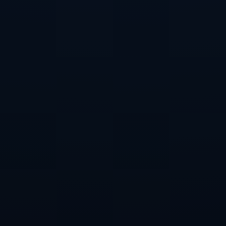
級球隊向哲科拋出了橄欖枝。*費內巴切*，作為土耳其超級聯賽的傳統豪
隊**則依仗其雄厚的財力，正在不斷從國際市場上吸引明星球員加盟，以
曼城時，他就曾在多場比賽中成為英雄，這也使得當時的國際米蘭決定將
擇同樣影響深遠。