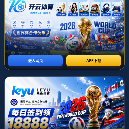
迎來賽季首勝。一邊是喬治（可能指喬丹·克拉克森）聯手
約翰·科林斯的全能發揮，另一邊則是科比·懷特的奮力支
撐，但公牛依舊難逃失利命運。
---
### **喬治爆發，爵士進攻高效**
這場比賽，喬治繳出了**33分、9助攻的亮眼成績單**，作
為爵士的主要得分火力，他的穿針引線作用為球隊奠定了穩
定的進攻基石。不論是外圍三分還是突破上籃，他都展現了
高超的效率，而且在關鍵時刻的穩定輸出成為猶他贏球的關
鍵。
事實上，本賽季爵士陣容整體偏向年輕化，但喬治的成熟表
現無疑給球隊注入了強心針，使得在節奏頻繁切換的比賽
中，他能夠掌控局勢。**關鍵比分下，他的一記抄截+助攻