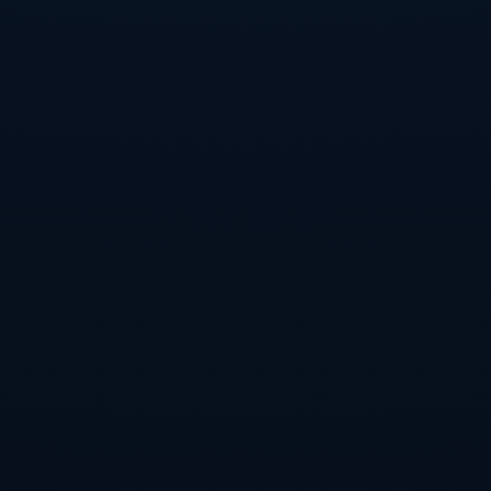
然而，科比的努力最終還是無法填補公牛戰術上的漏洞。全
場比賽公牛團隊配合不夠流暢，依賴個人英雄主義的打法被
爵士的團隊防守擊潰。此外，公牛內線明顯失守，尤其在籃
板和護框方面難以限制科林斯與爵士其他內線球員的進攻。
---
### **戰術團隊勝個人火力，教練用人助爵士獲勝**
爵士的勝利除了明星球員的表現，十分值得一提的是教練團
精準的用人調整。在比賽的最後一節，主教練採用了一套更
注重空間拉開與快速出手的陣容，充分發揮了球隊外線投射
的優勢。這一調整迅速使爵士鞏固領先，最終成功將勝利收
入囊中。
反觀公牛，雖然科比-懷特的表現搶眼，但球隊在整場比賽
中錯失了多次關鍵得分機會。尤其是第三節中段，科比一度