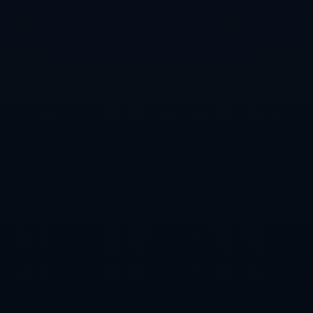
題。這場比賽無疑為雙方敲響了不同的警鐘，也為新賽季增
添了不少看點。