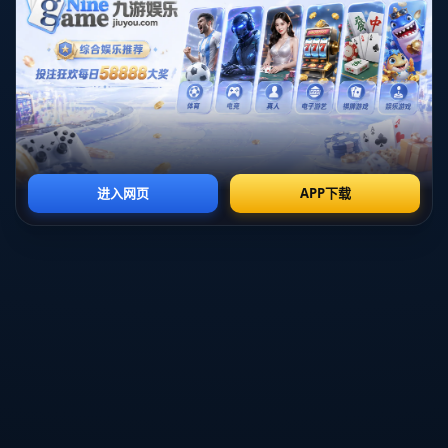
這是科林斯加盟爵士後的代表作之一，他在內線的多次強硬
進攻和補籃讓公牛的內線球員疲於應對。而在防守端，科林
斯成功限制了公牛多次二次進攻，**13個籃板中的6個為進
攻籃板，直接將球權轉化為得分機會。**從技術層面來看，
他完美體現了內線支柱的價值，也為球隊取勝加上了重要的
一環。
---
### **科比-懷特奮力一搏，但公牛仍然受挫**
芝加哥公牛方面，科比-懷特是球隊最大的亮點，他在這場
比賽中砍下了**28分**，試圖以個人能力挽回局勢。這位年
輕後衛多次上演華麗突破與中距離投籃得分，展現了他日益
成熟的進攻技術。