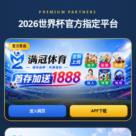
喬治33分9助 科林斯28分13板 科比-懷特28分
爵士戰勝公牛取得首勝.
发布时间：2026-07-07T14:29:12+08:00
**喬治33分9助+科林斯28分13板，科比-懷特努力無果，爵
士迎首勝！**
在美國職業籃球聯盟（NBA）的常規賽中，一場值得關注
的大戰中，猶他爵士以高效團隊表現擊敗芝加哥公牛，終於