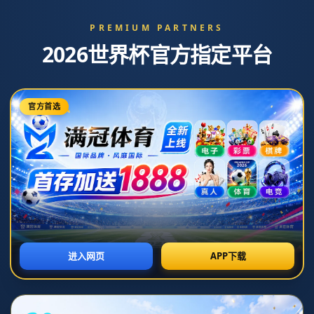
21-22賽季意甲聯賽第7輪比賽集錦.
发布时间：2026-07-07T14:29:12+08:00
**21-22賽季意甲聯賽第7輪比賽集錦**