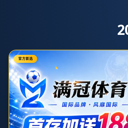
卡拉格
**卡拉格質疑滕哈赫：曼聯重建之路充滿挑戰**