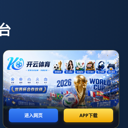
公司简介
产品中心
新闻中心
联系方式
的球隊.