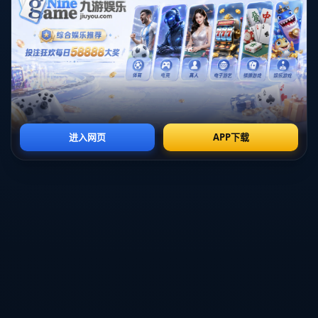
### **解读焦点：如何从这场比赛中读懂两队的命运？**
#### **1. 多特蒙德的心理压力：争冠远比想象更难**
诚然，多特蒙德拥有一定的技战术优势和更强大的阵容深
度，但这场比赛暴露了他们的心态问题。频频领跑却无法收
场，这正如多特近几个赛季在**德甲冠军竞争**中的缩影
——关键时刻的心理压力始终成为掣肘。这场平局不仅让多
特冲击榜首的机会生变，也表明他们在面对逆势反扑时缺乏
足够的应对能力。
#### **2. 斯图加特的不屈精神：保级之路见曙光**