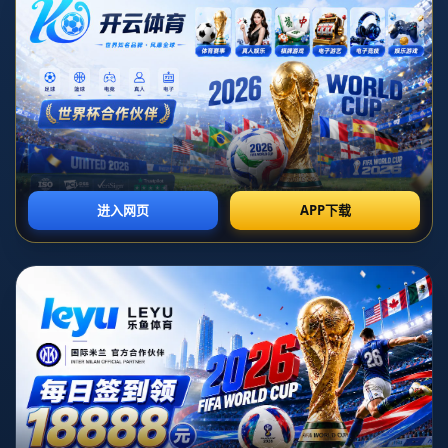
这场对决中，实力稍逊的斯图加特以少打多的局面，不仅没
有被摧垮，反而在最后时刻奇迹般绝平，击碎了多特蒙德急
于登顶的梦想。这是一场带有**“不屈战斗精神”**标签的比
赛，也让本赛季德甲的争冠悬念进一步升级。
### **比赛背景：多特冲刺夺冠，斯图奋力求生**
在这场比赛前，**多特蒙德**正步步紧逼本赛季的榜首位
置，希望在**拜仁**的阴影下争得一席话语权。而斯图加
特，则为保级而战，他们在积分榜上处于危险境地，每一分
都关乎生死。当两支球队相遇，一边是争冠豪门，一边是挣
扎求生的“逆行者”，这样的碰撞本就蕴含着无限可能。然
而，谁都没料到这场比赛会以如此戏剧的方式结束。
---
### **比赛过程：从碾压到惊险，跌宕起伏的90分钟**