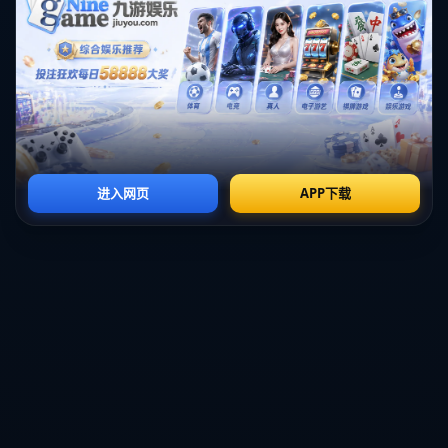
回顾一些经典比赛，我们不难发现，许多经典的决定性进球
都是在冷静把握机会后完成的。无论是在豪门对决中，还是
在实力不足的对手面前，始终将每一次进攻机会视为重要节
点，认真对待每一次面对球门的时刻，都可能成为改变比赛
结果的关键。
**案例分析：成熟与冷静的典范**
在欧洲足球俱乐部中，皇家马德里常常被视为在关键比赛中
展示**成熟和冷静**的典范。尤其是在欧冠赛场，他们在落
后的情况下从不轻言放弃，总能在关键时刻凭借丰富的经验
和临场冷静将不利逆转为胜利。
他们的成功并非偶然，而是经过长期积累的结果。这种成熟
度体现在攻防两端的有序表现以及球员间默契的配合上。同
样，他们在射门时的冷静处理，使得每一次机会都最大化发
挥了其威力。