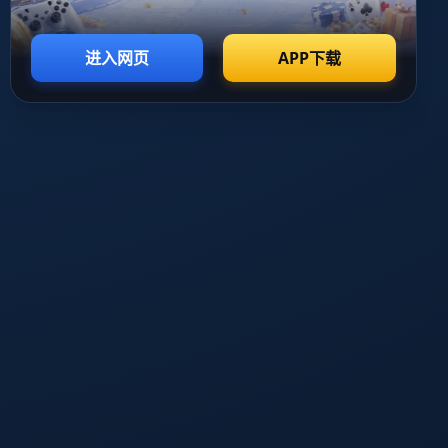
比賽中積極應對挑戰。失去一名球員的邁阿密戰隊選擇加強
末段連入三球，反超比分完成逆轉。