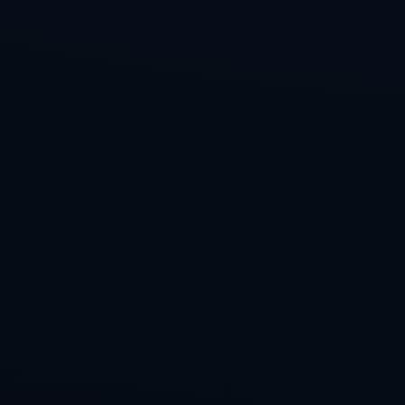
雖然多倫多在面對人數占優的局勢下，一度領先並擁有主動
此崩潰的防守在未來的賽季中必須加以改善。*如何在進攻