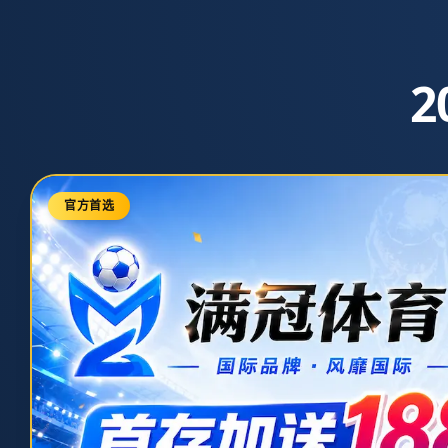
聯盟杯：10人邁阿密
**聯盟杯邁阿密逆轉多倫多：一場精彩的16強晉級之戰**
在最近的聯盟杯比賽中，邁阿密戰隊在僅有10人的不利情況
在面臨困境的情況下，展現了驚人的意志力和頑強的比賽精