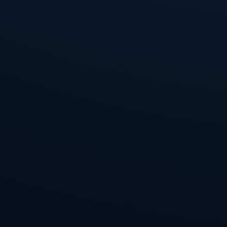
**阿爾巴的精彩助攻**
本場比賽中，阿爾巴的表現堪稱亮眼。他不僅在進攻上取得
精準傳球直接助攻隊友頭球破門。這一扳平比分的進球也成
值。**
**多倫多的防守問題**