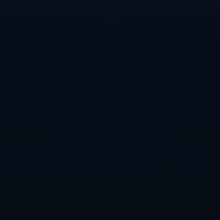
敲响了警钟。阿尔特塔打造的阿森纳，正面临一个全新的挑
战，即如何坚持行之有效的打法，同时不断创新突破，以保
持在联赛中的竞争力。
总的来说，这一次的失利不仅让阿森纳全队警醒，也为未来
的比赛策略调整提供了经验。阿尔特塔表示，他和球队上下
都将以积极的心态迎接接下来的一系列挑战，争取在英超赛
场上再创辉煌。