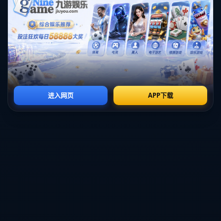
**战术修炼与人员配置**
在探讨如何从失利中反弹时，阿尔特塔指出，正确的战术与
优秀的人员配置是密不可分的。他认为，**球员位置灵活性
**以及**多变的战术安排**能够帮助阿森纳应对不同球队的
挑战。例如，纽卡斯尔的防守反击一直都十分犀利，在本场
比赛中发挥得淋漓尽致，为此，阿尔特塔计划加大训练中对
不同战术的演练。
此外，*阿森纳*需要关注球员的体能分配和心理状态。阿尔
特塔表示，考虑到赛程的密集性，合理轮换球员非常重要，
这能有效避免球员因为疲劳而影响比赛表现。
**历史对阵与未来展望**
回顾历史，阿森纳与纽卡斯尔之间的对战总是充满悬念。虽
说阿森纳近几年的交手记录略占优势，但这次失利也为未来