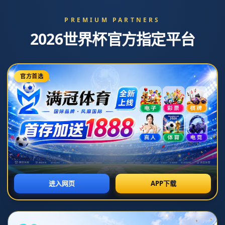
阿森納輸紐卡：阿爾特塔賽後發表說法！.
发布时间：2026-07-07T14:29:12+08:00
**阿森纳输纽卡：阿尔特塔赛后发表说法！**
近年来，阿森纳作为英超赛场上的一支传统豪门球队，总是
能吸引无数球迷的目光。而在对阵纽卡斯尔的一场关键战役
中，阿森纳以遗憾告终。作为球队的领军人物，主教练米克
尔·阿尔特塔在赛后发表了看法，这不仅引发了广泛讨论，