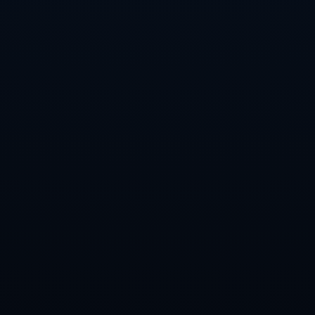
球员来说是一位**重要的榜样**，他谦逊的态度和不懈的努
力一直激励着后辈。同时，在他效力于皇家马德里、纽卡斯
尔联、曼联和斯托克城期间，他展示出了**多样的战术能力
和适应能力**，为不同球队作出了巨大的贡献。这种能够在
**顶级联赛中持续作战的能力**，正是名人堂候选人所需要
具备的重要特质。
### **对名人堂的期许**
作为2023年**英超名人堂的候选人**，邁克爾·歐文无疑具
备足够的实力和影响力。他的职业生涯不仅让他个人闪耀，
也为世人重新定义了“伟大前锋”的含义。他的技术与精神象
征着英超联赛的高水平和国际影响力，令人期待他被正式引
入名人堂。
邁克爾·歐文的入选提名，反映了足球界对他的高度评价和
认可。这样的认同不仅是一种荣誉，更是一种对他影响力和