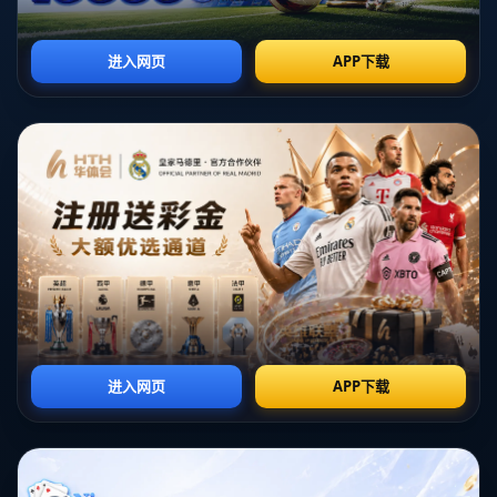
邁克爾·歐文，这位前英格兰国家队和利物浦队的前锋，以
其**速度与精准的射术**闻名于世。他在17岁时即崭露头
角，成为当年“金童”奖的得主，并在次年进入英格兰国家
队。邁克爾·歐文的职业生涯可以说是“辉煌的”，他不仅是
利物浦队史上最年轻的射手王，还在2001年荣获“欧洲金球
奖”。他全面展现了一个**顶级射手的潜质和价值**。