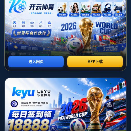
在足球界，英超名人堂被视为对球员职业生涯的一项极高荣
誉，它见证着球员在英格兰足球超级联赛中的卓越表现和巨
大贡献。2023年，**邁克爾·歐文**的名字出现在了英超名
人堂的候选人名单中，吸引了众多球迷和足球评论家的目
光。本文将深入探讨邁克爾·歐文为何值得这一殊荣，并对
他的职业生涯进行简要回顾。
### **邁克爾·歐文：杰出表现的代名词**