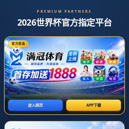
英超名人堂2023候選人：邁克爾·歐文.
发布时间：2026-07-07T14:29:12+08:00
**英超名人堂2023候选人：邁克爾·歐文**