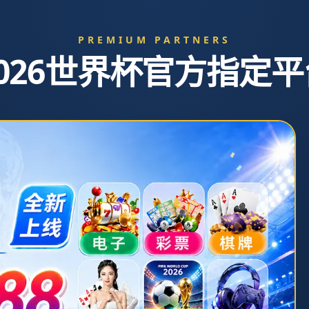
网站首页
格裏尼：這是兩場頂尖熱身賽！歐洲杯看我
发布时间：2026-07-07T14:29:12+08:00