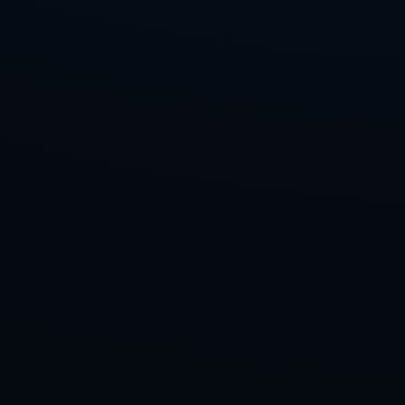
对于一支目标明确的欧洲顶级球队来说，热身赛的重点从来不
在与西班牙的比赛后总结：“我们不仅熟悉了对手的战术，
这种冷静分析，正是意大利球员与球队本身成熟心态的体现
### **佩莱格里尼的信心不仅是语言表达，他在场上用行动