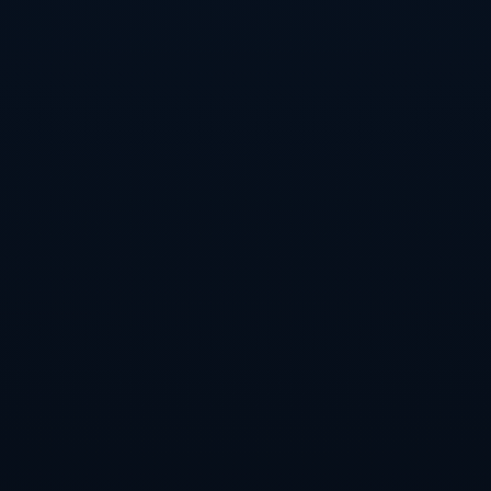
近年来的表现堪称惊艳。他不仅在俱乐部罗马队中扮演重要角色，在蓝衣军
里尼成为连接攻防的重要桥梁。
键进球。这种对团队的影响力，也是他自信喊出“欧洲杯看我们”的底气
的竞争力。
年，**伤病和年轻球员的成长问题**一度让这支传奇之师陷入挣扎。不
过渡到年轻球员巴斯托尼和阿切尔比，从对阵德国的比赛中，这一组合表
，若日尼奥和维拉蒂等老将的状态同样值得称赞，而新生代球员，如托纳