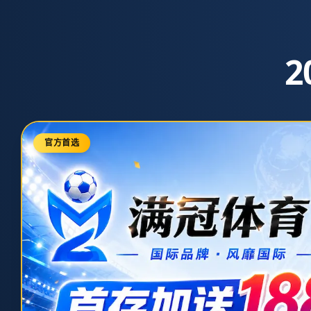
佩萊
**佩莱格里尼：这是两场顶尖热身赛！欧洲杯看我们！**