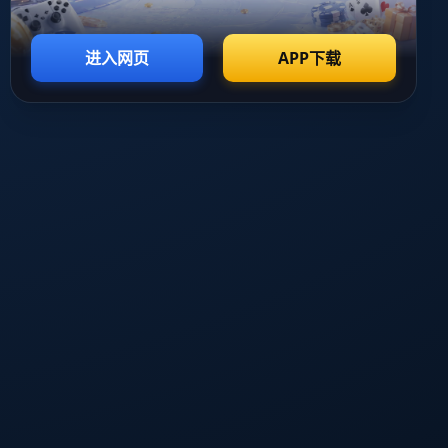
球迷们的期待：“这是两场顶尖热身赛！欧洲杯看我们！”这
笃定？让我们深入探讨。
两场重量级比赛，与欧洲传统豪强接连交锋。这种高规格的热
不仅保持了去年夺取欧洲杯冠军时的高水平表现，还在持续
。