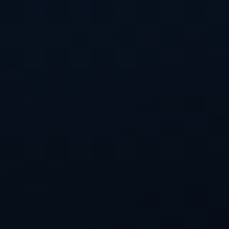
团的中场他俨然成为了主教练曼奇尼最信赖的球员之一。凭借
所在。有数据显示，佩莱格里尼本赛季的场均关键传球数高居
过，通过这两场热身赛，我们不难发现，教练团队正在逐步解
现得相当稳健。
利和洛卡特利，也在逐步接过重担。这种老中青结合的阵容