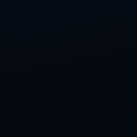
归属，而拜仁面临的压力也将进一步增大。对于拜仁和其他