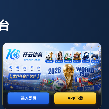
公司简介
产品中心
新闻中心
联系方式
德甲爭冠形勢模糊.
凭借出色的团队配合，再次成功击败卫冕冠军拜仁慕尼黑，延