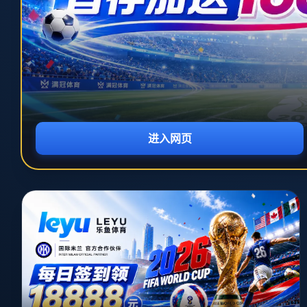
作为德甲中游球队，门兴近年来在联赛中的整体表现或许并
队之一**，这不仅为德甲注入了更多悬念，也让门兴逐渐被
在这场比赛中，门兴延续了他们一贯的策略：快速反击、高
键攻势，迅速取得领先优势。尽管拜仁一度凭借穆夏拉的精
仁交锋中频频占上风的重要原因。
### **吃饭睡觉赢拜仁：门兴成功背后的“秘诀”**
门兴近几个赛季之所以屡屡扮演拜仁“噩梦”的角色，背后
他们对拜仁的**侵略性逼抢和高压打法**显然有深刻研究
其次，门兴从不惧怕与拜仁“拼身体”。拜仁的战术风格通
克拉默多次拦截基米希和格雷茨卡的关键传球，引发了快速
### **拜仁的隐忧：德甲争冠形势艰难**
对于拜仁来说，近年来与门兴的交锋战绩的确成为一个无法
德、柏林联合几个身位，稍有不慎便可能丧失主动权。