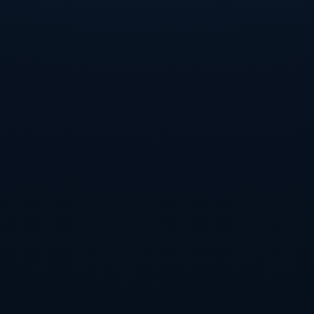
我们可以看到现代体育场带来的优势。这座融合了环保材料和智能系统的场
亚洲杯**中绽放异彩。
地经济的发展。卢赛尔体育场的开放将吸引大量游客，带动周边住宿、交
足球事业。