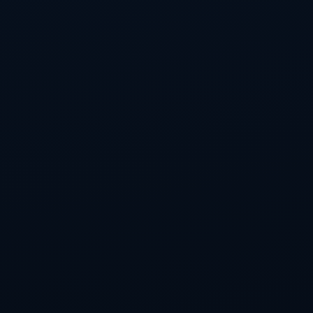
能力方面的准备和创新，这样的经验对于未来举办更多大型