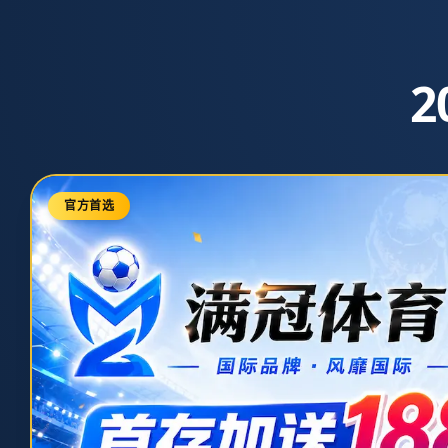
卡塔爾
**卡塔尔亚洲杯新增卢赛尔体育场，开启揭幕战与决赛之旅！