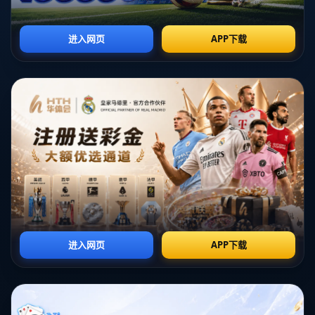
有了优秀的球员，还需出色的战术将其潜力最大化。此方
面，巴黎圣日耳曼总是处于创新的前沿。在主教练的选择
上，俱乐部注重战术前瞻和革新精神。在波切蒂诺的带领
下，PSG更倾向于进攻型、观赏性的比赛风格，使得比赛更
具观赏性。这种战术革新，使巴黎圣日耳曼不但在法甲称
霸，也频频在欧洲赛场有亮眼表现。
**三、商业化与品牌建设**
巴黎聖日耳曼不仅仅是一个**足球俱乐部**，更是一个全球