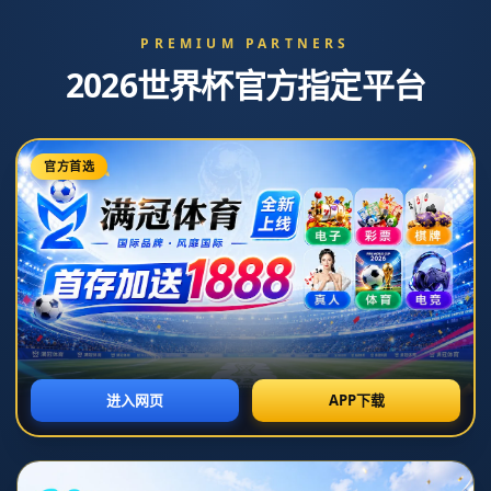
巴黎聖日耳曼足球俱樂部.
发布时间：2026-07-07T14:29:12+08:00
**巴黎聖日耳曼足球俱樂部：歐洲足球的新興力量**
在全球足球舞台上，占据显赫地位的不仅仅是拥有悠久历史
的俱乐部，巴黎聖日耳曼足球俱樂部（PSG）的崛起更是让
人瞩目。作为**法國足球**的代表，PSG以惊人的速度跻身
于欧洲足坛的顶尖行列，成为家喻户晓的名字。是什么让这