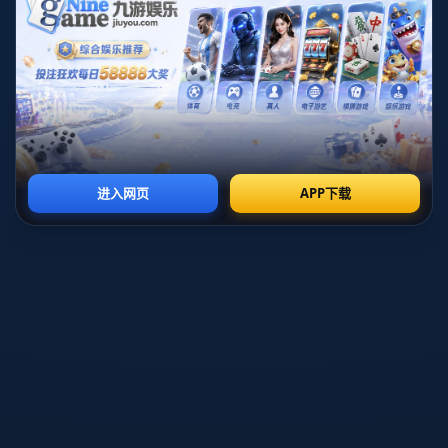
构、健身连锁和赛事公司设置差异化利率和授信额度，在一
定程度上降低了体育企业“轻资产、重运营”所带来的信用评
估难题。与此部分保险公司也围绕马拉松、骑行、滑雪等大
众赛事推出“赛事责任险+个人运动险”打包方案，既提升参
赛者安全保障水平，也增强主办方在招募参赛者和招商时的
底气，使体育消费在“敢花”“愿花”的基础上，叠加了一层
“安心花”的心理预期。
金融对体育消费的赋能，最直观体现在基础设施升级和“家
门口的运动场”不断增加上。多个城市的老旧体育场馆改
造、社区多功能球场建设，都得益于政策性金融与商业金融
的协同支持。一些地方通过发行专项债、运动健康主题类
REITs（基础设施公募REITs）等创新工具，把长期、稳定
运营的体育资产证券化，盘活存量资产，从而反哺新一轮体
育设施建设。最新数据显示，某东部沿海省份在引入体育公