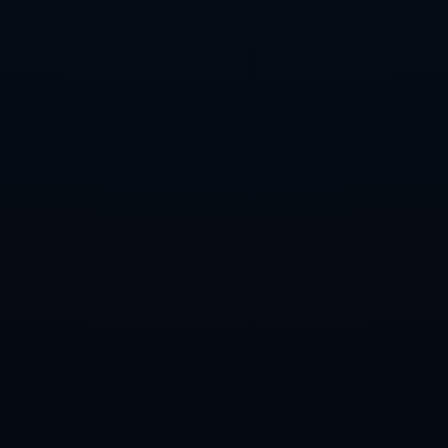
提高他们参与职业联赛、商业赛事以及社会公益体育活动的
积极性，进一步丰富体育消费的供给侧。