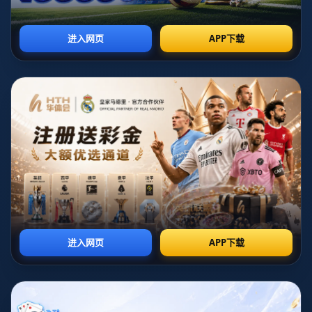
以本次赛事所在的华东某城市为例，当地多家银行和支付机
构联合推出“体育嘉年华消费季”，观众凭赛事门票即可在指
定商圈享受体育用品折扣、分期免息购、运动体检套餐优惠
等叠加权益。参赛选手还可申请“运动达人成长金”，以消费
券形式发放，可用于购买健身卡、场馆次卡和智能穿戴设
备。通过金融工具与消费券的组合，释放出的是对体育消费
潜在需求的“撬动效应”——原本只打算来看一场比赛的市
民，往往会延伸出一系列“跟着赛事走”的消费行为：订酒
店、逛商圈、买球衣、报体验课，体育成为连接城市商业与
居民生活的高频场景。
“以前我们承办比赛，最大风险就是票房不可控、赞助难
谈，现在有了专门面向体育赛事的授信产品，银行会根据我
们过往的赛事运营数据和线上流量情况，提供分阶段、分节
点的流动资金支持。”一位赛事运营公司负责人表示。近期
上市的一款“体育产业贷”产品，就针对体育场馆、青训机