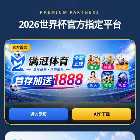
财经聚焦丨金融“活水”助力消费添动能
发布时间：2026-07-07T14:29:12+08:00
在刚刚落幕的“城市活力杯”全国城市社区运动会总决赛现
场，看台座无虚席，线上直播间也涌入了超过800万名观
众，运动鞋、智能手表、能量饮料等赞助广告轮番轰炸，赛
后周边商城更是迎来刷新纪录的下单量。体育赛事再一次证
明了其强大的消费带动效应，而在这背后，来自银行、券
商、保险、互联网金融平台等多方协同的金融“活水”，正悄