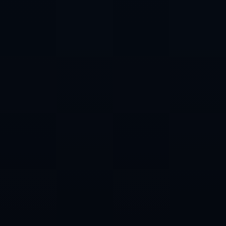
可以预见，随着金融监管部门对体育产业风险评估模型的不
断优化，体育消费领域将涌现出更多差异化、定制化的金融
产品：面向青少年体育培训的教育金融方案，面向“体育+旅
游”的跨省运动文旅基金，面向职业联赛的收益权质押融资
工具等，都将使金融“活水”在体育经济“河道”中流动得更为
顺畅。无论是一张分期免息的健身年卡、一座通过REITs盘
活的综合体育中心，还是一场有金融支持托底的大众路跑赛
事，背后都折射出“金融赋能体育、体育激活消费”的双向奔