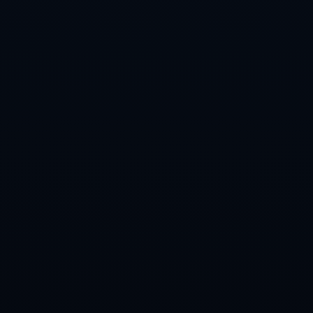
占优的综合能力，这种全方位的竞赛属性，使他们极有可能
在小组赛中打乱原本的“纸面出线顺序”。
更值得注意的是，一旦意大利以小组头名或第二名出线，其
在淘汰赛阶段的潜在对位对象，很可能正是法国、部分东道
主或其他传统豪门。意大利球风顽强、善于打“大会”，防守
端有着对细节近乎苛刻的要求，中后场在关键战中的专注度
和阅读比赛能力一向是其优势所在。面对法国这样的攻击
群，意大利可以通过紧凑站位和中场拦截，最大限度削弱姆
巴佩的冲刺空间；而在与东道主过招时，凭借丰富的大赛经
验与成熟的临场应对，意大利往往能够在对手情绪高涨时保
持冷静，在局面胶着时抓住稍纵即逝的机会。这种“谁遇到
都头疼”的属性，使得他们很有可能成为本届世界杯上改写
上下半区走势的关键力量。
综观本届世界杯的分组格局，法国再次跌入“死亡之组”无疑