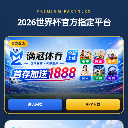
威少表现力压邓肯，阿门豪取20+12，杜兰特
封杀中投高手，火箭击溃国王迎四连胜
发布时间：2026-07-07T14:29:12+08:00
北京时间今日，NBA常规赛再燃战火，休斯敦火箭坐镇主
场迎战萨克拉门托国王，最终凭借团队攻防的全面爆发，以
一场淋漓尽致的胜利击溃对手，豪取四连胜。本场比赛看点
十足：威少在进攻端和组织端全面开花，场面表现力甚至压