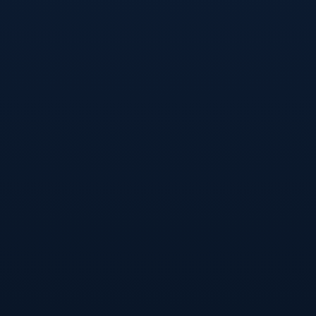
领域保持高度关注，预示着体育在现代产业体系中的“新支
点”作用正在被重新审视和强化。