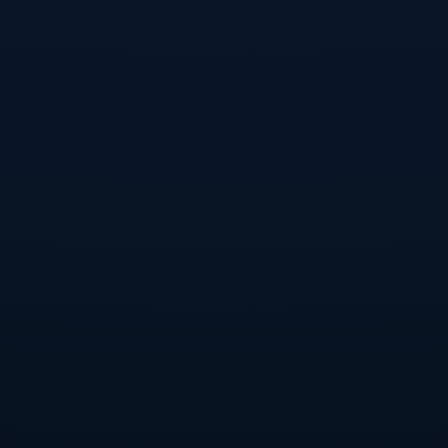
这一轮“向新向好”的发展态势，还深深嵌入城市更新与区域
协调发展的整体布局。前两个月，多地在新出台的城市发展
方案中，将体育作为提升城市软实力和生活品质的重要抓
手：有的通过打造城市马拉松、路跑节、街舞公开赛等城市
名片型赛事，撬动人流、信息流和资金流；有的借助老旧厂
房改造为体育综合体、运动街区，把“工业锈带”变为“生活
秀带”；还有一些地方围绕大江大河、大型公园布设环湖骑