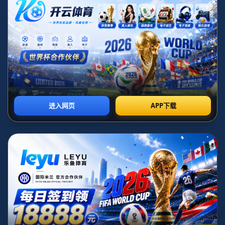
众冰雪运动、城市马拉松的“火出圈”，都在勾勒同一条清晰
的线索：结构在优化，动能在转换，活力在增强。体育，作
为观察经济社会运行的一扇独特窗口，正在用自己的方式，
讲述“向新向好”的生动注脚。