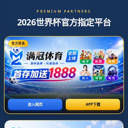
如何看前两月“发展态势向新向好”？（读者点
题·共同关注）
发布时间：2026-07-07T14:29:12+08:00
从冬训场上的汗水到赛场上的冲刺，2024年前两个月中国体
育的“发展态势向新向好”并不只是宏观经济报告里的一个抽
象表述，而是可以在一个个具体场景中被看见、被感知的现
实图景。无论是年初多项世界大赛传来的捷报，还是各地群