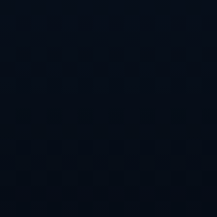
“连锁反应”。北京队在多场逆风局面下都没有急躁，而是通
过队内简短复盘与积极沟通迅速调整情绪，将失误带来的影
响控制在最小范围，体现出一支成熟强队的心理底色。队员
们在赛后也坦言，正是这种彼此信任、互相支撑的团队氛
围，让她们在每一副牌上都能尽量“清零”上一局的情绪，以
全新的心态对待每一次叫牌与出牌。
北京桥协近年来在女子项目上的系统化投入与精细化管理，
为本次荣誉的到来奠定了坚实基础。协会在队伍建设方面注
重选材、育才和留才的完整链条，不断加强与各级青少年赛
事、校园桥牌社团的联系，为女子高水平队伍输送新鲜血
液。在训练层面，队伍广泛应用现代化信息技术与数据分析
手段，对队员的叫牌风格、防守习惯、局势处理等进行量化
评估，辅以针对性训练与技术讲评。与此北京桥协还积极搭
建高水平对抗平台，通过邀请强队热身赛、参加国内外高水