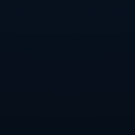
从心理素质层面来看，北京桥协女队在此次夺冠之旅中同样
交出了一份高分答卷。桥牌比赛尤其是长局制、团队赛模式
下，对选手的专注度、抗压能力和情绪管理提出极高要求。
比赛中难免出现坐庄判断失误、防守线路偏差甚至是系统性
沟通漏洞，一旦处理不当，可能在接下来的若干副牌中形成