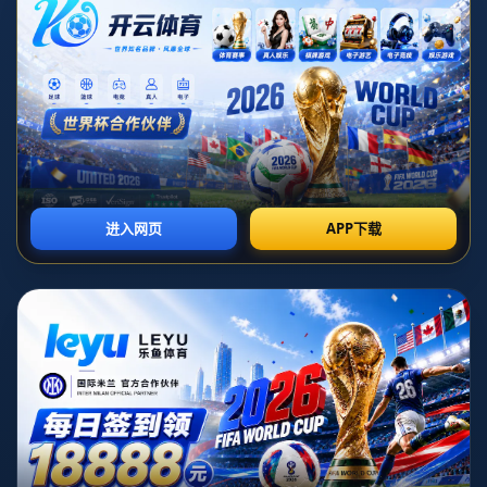
压过同届天才弗拉格，生动诠释了什么叫做“用表现说话”。
当初选秀大会上，两人就被频繁拿来比较，如今赛季过半，
当弗拉格仍在适应联盟节奏时，克努佩尔已经用一次次关键
战役、一次次里程碑式的夜晚，把“质疑”一步步扭转成“惊
叹”。
这场比赛堪称克努佩尔新秀赛季的缩影，上半场他延续高效
输出，仅用11次出手就拿到18分，多次利用挡拆后的投射一
击致命。第三节对手加强夹击防守，克努佩尔则开启持球攻
击模式，不仅连续在转换进攻中强突篮下制造杀伤，还多次
用节奏变化晃开防守，在中距离稳稳命中。在最关键的第四
节，他命中了个人本场第5记三分——那一球来自侧翼的无
球跑位接应，接球后几乎没有多余调整，干拔出手，皮球划
出完美弧线直落网袋，也基本杀死了比赛悬念。更重要的
是，克努佩尔的得分并非刷数据式堆砌，而是在比分焦灼、
球队进攻停滞的节点持续接管比赛，这种“关键时刻可靠