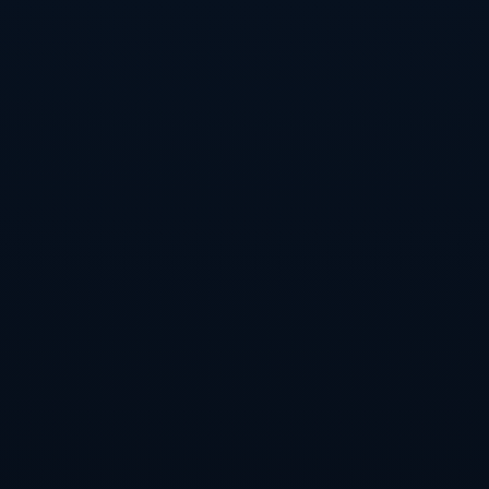
对抗强度的舞台移植了这套技能。对手一旦采用收缩防守，
他能通过换位、切入和绕掩护迅速找到空位，迫使对方防线
拉长，从而为队友拉开空间。其次是决策速度，当持球挡拆
时，他很少在犹豫中浪费时间，面对夹击会果断分球，面对
退守一步的防守人则直接干拔，让对手很难有充裕时机调整
策略。这种“简单、快速、正确”的决策风格，使他在球队体
系中的黏合剂属性极其突出。
更容易被忽视的一点，是克努佩尔在防守端的成长。初入联
盟时，他的 lateral quickness（横向移动速度）并不被看好，
外界普遍认为他在面对顶级持球手时会吃亏。但通过对比赛
录像的研究和对身体对抗的适应，他逐渐学会利用预判和路
线选择弥补速度劣势。如今，他在换防中敢于对上对方外线
核心，脚步沉稳，不轻易被假动作晃飞，懂得用身体干扰投
篮路线。本场面对对方后场箭头，他多次成功迫使对手提前