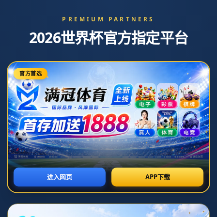
33+5三分破纪录！克努佩尔为何力压弗拉格成
新秀之王？
发布时间：2026-07-07T14:29:12+08:00
33+5三分的疯狂之夜，让“新秀之王”的讨论有了新的答案。
NBA常规赛今日再爆冷门，身披球队主力后场重任的克努
佩尔再度打出现象级表现，全场砍下33分外加5记三分球，
不仅率队击败实力更强的对手，更在数据和影响力层面全面