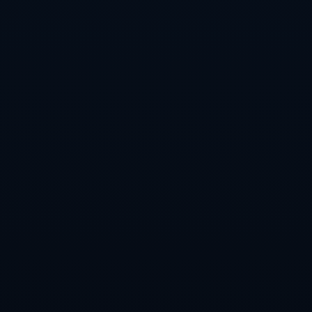
州站真正留下的无形财富
五 名宿辅导团的价值 在细节处显现
从表面上看 中国足球名宿辅导团广州站活动圆满结束 似乎
意味着一套流程的完成 但仔细梳理每个环节会发现 价值往
往藏在不被放大的细节之中 比如 在一堂针对守门员的专项
训练中 名宿并没有急着讲扑救技术 而是先让守门员在门前
站定 闭上眼睛 仅凭脚下对草皮的触感与风向的变化 来判断
自己是否站在理想的守门位置 随后再睁眼校准 实际位置与
理想位置之间的差距 这种训练方式 打破了很多人对“守门员
就靠反应和身高”的误解 而是强调了空间感 预判与细节意识
再比如 在与家长的沟通会上 名宿特别提醒家长 不要把每一
场孩子的比赛都看成“成败论英雄”的考核 他举例说 在自己
职业生涯早期 最宝贵的一场比赛 并不是他进球助攻最多的
一场 而是一次连续失误后仍被教练放在首发阵容中的比赛