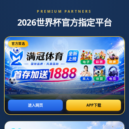
中国足球名宿辅导团广州站活动圆满结束
发布时间：2026-07-07T14:29:12+08:00
中国足球名宿辅导团广州站活动圆满结束背后是一次关于城
市与青训的深度对话。当绿茵场上的欢呼逐渐散去，许多人
还沉浸在与名宿近距离交流的激动中，却未必意识到，这场
看似普通的“辅导活动”，正在悄然改变广州乃至中国青少年
足球的成长路径。与其说这是一场简单的足球教学，不如说
是一场关于信念 体系与方法的系统“会诊”，让久违的专业