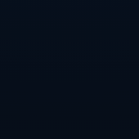
续坚持”的标准答案 而是请他在一张纸上写下 如果完全不考
虑任何外界评价 你最想在球场上体验到的感觉是什么
几分钟后 这名少年写下了三个词 安全感 信任和掌控感 名宿
顺势与他展开了更深一层的对话 指出中后卫这一位置的价
值 正体现在为队友提供安全感 与教练建立信任 并通过阅读
比赛来获得掌控感 他进一步强调 如果一个人对这些感受有
真切渴望 那么即使未来不走职业道路 现在在球场上学会如
何承担责任 读懂局势 也会成为他人生中难以替代的资产
这番交流看似并没有直接回答他是否要“坚持到底” 但在接
下来的分组对抗中 这名少年在防守中的指挥变得更加果断
一次次补位 一次次提醒队友 赛后他对教练说 自己至少现在
不会轻易放弃 因为他突然意识到 原来我在场上的意义不是
仅靠身高决定的 这种心理层面的重构 正是名宿辅导团在广