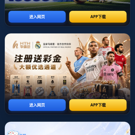
同年龄段的青少年与基层教练 在同一片球场上接受系统化
的指导 让“榜样”从遥不可及的名字 变成可以对话 请教 甚至
被纠正动作细节的身边人 这种近距离的互动 正是此次活动
的核心亮点之一
二 名宿辅导不只是“合影签名”而是系统赋能
很多人对类似活动的刻板印象 是走个形式 合影几张 听几句
“大道理” 然后各自散场 而广州站的安排则尽可能打破这种
模式 将名宿的价值沉淀在具体课程中 例如 在基础技术训练
环节 名宿会亲自示范如何在高速跑动中完成变向护球 如何
在狭小空间内通过第一脚触球完成控球和摆脱 在讲解的过
程中 他们不仅强调动作要领 更反复提醒孩子们要理解动作