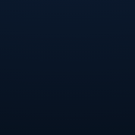
从更宏观的层面看 中国足球名宿辅导团广州站活动圆满结
束 并不意味着一切问题就此解决 相反 活动中的所见所闻 恰
好折射出当前中国青训发展中的一些典型矛盾 一方面 广州
拥有较为丰富的场地资源 多层级的梯队体系以及热情的家
长群体 但另一方面 竞技成才的路径依旧狭窄 青少年在升学
压力与职业梦想之间仍然纠结
活动期间 有基层教练在讨论环节中提出了一个让人难以回
避的问题 如果孩子在高中阶段必须面对学业冲击 那我们现
在在初中阶段投入这么多训练还有意义吗 面对这样的困惑
一位名宿给出的回答颇具代表性 他强调 足球不应该被简单
理解为单一职业选项 而应被看作是一种塑造人格 习惯与团
队意识的教育工具 他指出 不是每一个踢球的孩子都要成为
职业球员 但每一个认真训练的孩子 都可以在未来的人生中
受益于在球场上养成的自律 责任感与抗压能力