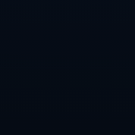
回报足够诱人 很多基本常识就会被忽略 所谓“安全选择”瞬
间让位于“赌一把试试”。如果没有理性下注和严格限额的意
识 再安全的渠道也可能变成风险源 例如连续加注补仓 把生
活必需资金投入其中 等到出现连黑几场才意识到风险 已经
远远超出心理承受能力。真正的安全 不只是渠道安全 还包
括资金管理和心理防线 要学会给自己设定投注上限 止损点
以及不碰借贷资金的底线 把世界杯当成娱乐 而不是翻身的
机会。
信息甄别与自我保护同样重要
在搜索“世界杯外围买球”相关信息时 很多内容本身就带着
引流目的 例如伪装成攻略文 实则在文末附上注册链接 或在
聊天工具中不断私信推荐“稳赚平台”。面对这类信息 可以
从几个维度自我保护 一是多渠道交叉验证 不要相信单一来
源的“好评”或截图 二是看平台是否鼓励理性投注 一味宣传