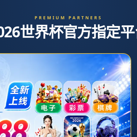
网站首页
世界杯投注平台软件推荐，流畅下注更舒
发布时间：2026-07-07T14:29:12+08:00
与竞猜的参与感会把每一场小组赛都变成个人的决赛然而真正上手时很多
本该畅快的投注体验因此围绕“流畅下注更舒心”这条主线去挑选工具就成
件并不是简单的比分预测小工具而是集赛事数据赔率展示盘口变化账户管