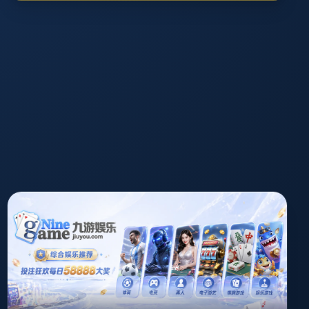
晰无误的投注比那些花哨动画更重要