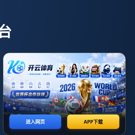
公司简介
产品中心
新闻中心
联系方式
心
人才发现选择一个好用又顺手的世界杯投注平台软件远比想
了看球季里第一件必须解决的事
理和投注执行为一体的综合平台真正好用的产品并不是功能