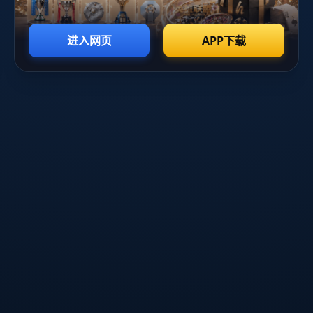
发场景开赛前五分钟和进球之后的瞬间往往是下注高峰很多不成熟的软件
器架构上做冗余并通过实时赔率推送和秒级页面刷新来保证操作连续比如