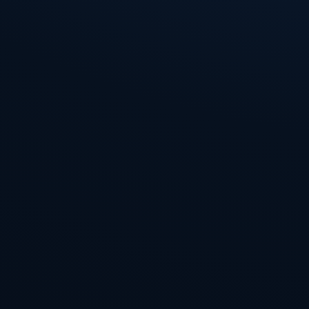
投注结果旧平台一直转圈加载最终错过盘口而换到新平台后
第二个核心维度是操作路径是否足够清晰面对世界杯这样赛
队名称联赛阶段甚至关键字快速搜索还会把常见玩法比如全
即可完成避免在关键节点插入多余弹窗或复杂设置让“从看
在世界杯这种关注度极高的赛事里赛事数据和情报也是平台
可视化数据例如射门次数场均控球率关键传球成功率甚至分
支传统强队虽然积分靠前但图表显示其“有效射门”明显偏
直接决定他对这款软件的信赖度