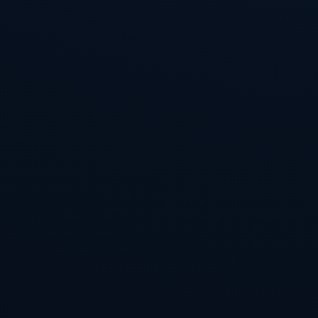
用户迁移背后还隐藏着社交与内容的双重驱动力。社交媒体
如，在一场焦点大战前，内容创作者会结合历史战绩、伤病
门槛。对于更年轻的一代来说，他们习惯于在短视频中刷到
技术升级如何重塑世界杯下注体验
在技术层面，移动支付、大数据分析与可视化界面设计共同
送偏好赛事和盘口类型，例如更偏爱大小球还是让球盘，倾
径。
与此可视化技术让原本复杂的赔率变化更加直观：涨跌图表