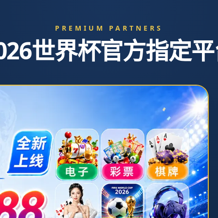
网站首页
世界杯下注线下与线上趋势分析
发布时间：2026-07-07T14:29:12+08:00
注方式同样牵动着无数人的神经。在智能手机高度普及、数字支付深入生
产品又如何借助大数据与社交传播放大影响，这些问题构成了当下最值得
分析，帮助读者更清晰地理解赛场之外的隐形博弈。