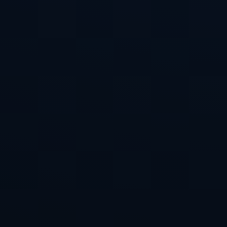
馈和沉浸感，让用户在短时间内完成从信息浏览到下注决策
进一步提高参与频次。
案例视角 近期世界杯周期中的行为变化
以某次世界杯为例，在赛前一个月，线下实体门店的咨询量
特别是在热门小组赛和淘汰赛阶段达到峰值。有趣的是，调
选择在手机上完成下注而非走实体渠道，这说明线下场景在
一些将线下与线上整合得较好的运营者表现更突出。例如某
核销饮品或小食，店内设置的屏幕会滚动显示部分社群用户
社群用户，为下一次大型赛事打下基础。
监管环境与合规风向对趋势的影响
谈到世界杯下注，无论是线下还是线上，都绕不开监管与合
的则允许在明确牌照制度下进行合规运营。随着线上渠道渗
相对容易审查，而线上平台则面临多重辖区的法律交叉和技