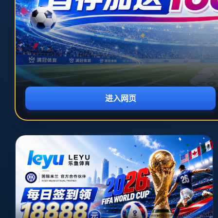
线下渠道的存量优势与结构性困境
长期以来，线下实体渠道一直是世界杯相关下注活动的主阵
集，现场讨论赔率、比分并完成下注，形成一种兼具娱乐与
票据和面对面的交流。
但从近两届世界杯数据观察，线下渠道正面临明显的结构性
达跨城市甚至跨国用户；三是年轻用户的时间与注意力已经
增加大屏观赛、现场互动、抽奖活动等方式来延长客流停留