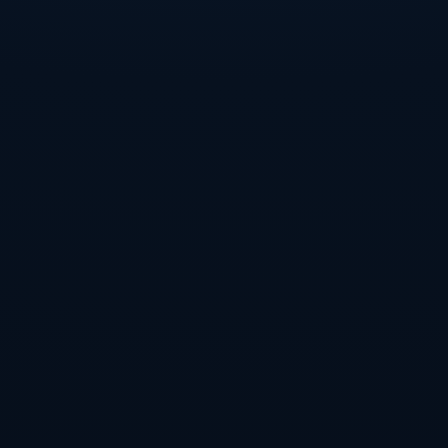
上，世界杯期间的话题热度极高，不少平台通过战术分析、球星故事、实
信息、战术变化给出自己的观点，用户在评论区互动后可能直接跳转至相
赔率解读与比分预测，线上下注已经被包装成一种新型的体育内容消费方
塑造了线上下注的整体体验。移动支付的普及确保了资金流转过程的高频
向关注强队还是冷门球队。通过推荐算法，平台在世界杯期间为不同用户
、热度曲线、资金分布等信息被简练地呈现出来，用户可以一眼判断当前盘