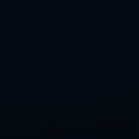
险，对用户下注金额设定上限、对可疑行为进行拦截和报
宣传吸引用户，却在资金安全、信息泄露甚至恶意操盘方面
时反馈与高频刺激更容易诱发冲动决策。应用内的通知推
。这种游戏化固然提升了娱乐性，却也可能在不知不觉中放大
如设置每日或单场限额、允许用户主动开启“冷静期”等。虽
越来越多的人把世界杯下注当作一种附属于观赛的娱乐行
观赛氛围营造和品牌展示的功能，而线上平台则继续负责高