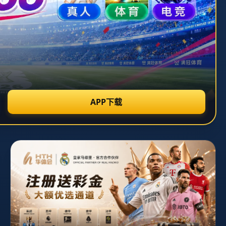
地，包括各类实体投注站、酒吧观赛区、球迷主题店等。这类场景有天然
情绪宣泄的集体行为。对于一部分年龄偏大、对数字产品不够熟悉的用户
困境：一是成本刚性高，门店租金、人力投入、场地运营都压缩了盈利空
被移动端分流，线下场景更多变成聚会与观赛的空间，而不是核心交易场
时间，但从下注量增速来看，已经明显落后于线上。