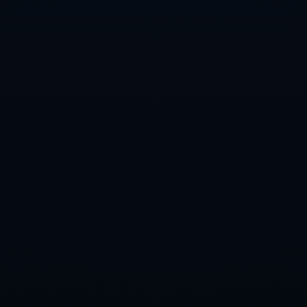
规平台通过实名认证、交易记录留存、风险提示机制等方式来降低潜在风
长期信任。相比之下，一些游走在灰色地带的平台往往以高额回馈与夸大
承受能力远比追逐一时的赔率更为重要。
理结构。线下下注受空间与时间限制，节奏相对缓和，而线上环境下，即
户在短时间内频繁参与，甚至把世界杯期间的下注视为一种“游戏化体验”
传，例如通过显眼提示标注资金有风险、下注需谨慎，加入自我限制工具，
展和用户保护方向迈出的关键一步。从用户侧看，随着相关知识的传播，
风险娱乐化参与”正在成为新的主流认知。
长关系，更接近一种融合与重构。线下场景在未来更可能承担社交聚集、