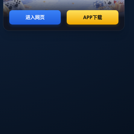
 两个中等队 一个弱队 那么排名最高的那支往往只需要确保
龄结构 心理压力来看 却有明显差异 尤其是当某队世界排名
实出现在排名在十五到三十区间的中坚力量身上 这些球队之
但由于球迷对欧洲豪门联赛更熟悉 资金可能过度涌向排名更
比盲目追随高排名更有策略性