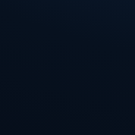
为了让排名在投注中真正落地 应建立一套简单且可重复执行
单用“强弱对立”思维看待 其次 查阅最近十到十五场国际比赛
队时发挥更好” 的特征 再根据盘口和赔率判断 市场是否过