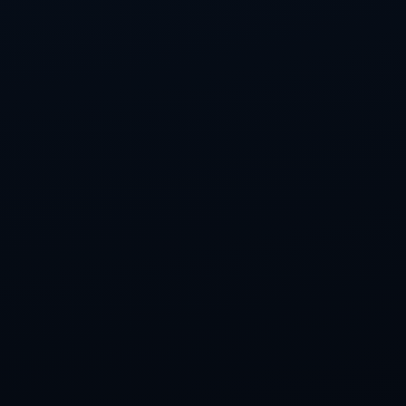
名视为初始筛选工具会更合理 比如在投注串关或长线项目时
赔率明显错配的比赛下手 而不是随意博爆冷 如此一来 世界
辑关系时 你在世界杯竞猜中的位置 就已经从普通参与者逐