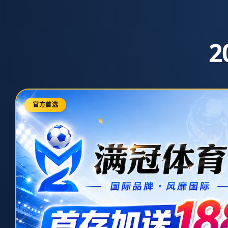
世界杯竞猜队伍排名投注思路全解析
很多人在世界杯来临前就开始研究各种数据 希望能在竞猜中
把排名从冷冰冰的数字 转化为判断概率和风险的工具 竞猜
围绕世界杯竞猜 队伍排名往往被视为最直观的参考 无论是