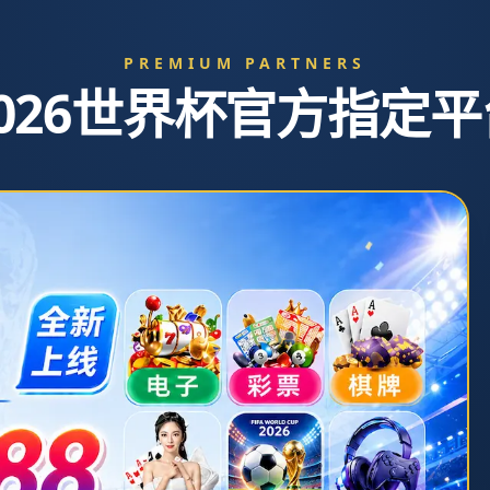
网站首页
世界杯竞猜队伍排名：投注必备参考
发布时间：2026-07-07T14:29:12+08:00
占得先机 但真正决定你能否做出理性投注的 并不仅仅是对某支热门球队
就不再是单纯碰运气 而是有章可循的决策过程
国际足联发布的积分榜还是各类机构给出的综合实力排名 都在影响投注者