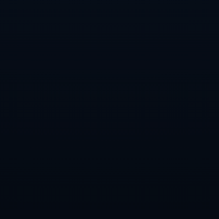
周期赛事中 临场战术 微观状态甚至天气 都可能改变比赛轨迹 因此 将排
中结合对阵特点 精选出真正有价值的场次 对于冷门投注 则更多从排名与
投注体系的一块重要基石 当你能清晰解释每一个投注决策与排名之间的逻