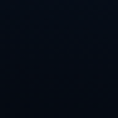
当然 任何排名都不应被视为绝对真理 世界杯这种高强度短
先根据排名锁定具备稳定发挥基础的几支队伍 再在这些候选
杯竞猜中的队伍排名 不再只是赛前热议话题 而成为你构建
渐向理性操盘者靠近