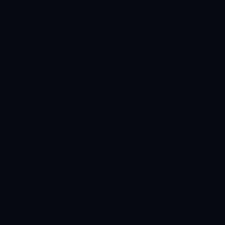
以某届世界杯的一场强队对阵中游球队为例 通过分析双方
近10场进球失球数据、预期进球指标和射门效率，结合强队
必须取胜的出线形势，得出强队大概率进2球 客队在0到1球
之间。之后根据强队门将状态稳定、后防线整齐，适当降低
2比1的权重，提高2比0的可能性。最后形成的预测是2比0最
优 1比0和2比1为次选。这种多层次思考，比起单纯凭直觉
押一个“听起来顺耳”的比分，命中率会显著提高。
六 风险管理与长期视角
即便分析再充分，世界杯比分预测仍然会被偶然性左右 红
牌 乌龙球 点球误判 突发伤病都可能让再严密的模型失效。
想要让预测体系真正“可靠”，不仅要追求单场预测的准确