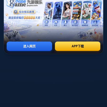
会”和“比赛节奏如何演变”来推演可能的比分区间。比分预
测本质上是对进球和失球次数的概率预估，越是掌握这些概
率背后的原因，预测就越可靠。
二 数据分析是基础而不是全部