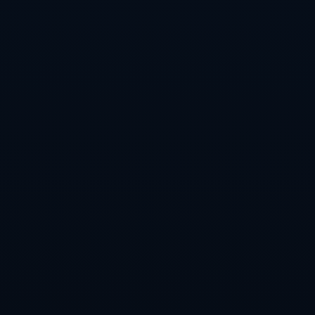
解这种“情绪与体能的滞后效应”，能够帮助预测者避开很多
“看似稳妥”的比分选项。
五 从“猜一个比分”到“构建合理分布”
真正想提高世界杯比分预测的准确率，最好放弃那种只选一
个精确比分的思路，转而构建一个合理的比分分布。操作上
可以分几个步骤 首先根据数据和战术分析判断双方预期进
球区间 比如主队大致在1到2球 客队0到1球 接着列出所有可
能组合 1比0 2比0 1比1 2比1 等，再根据临场消息如主力前
锋是否首发、天气对进攻的影响、裁判判罚尺度等，对各个
比分的概率进行微调。