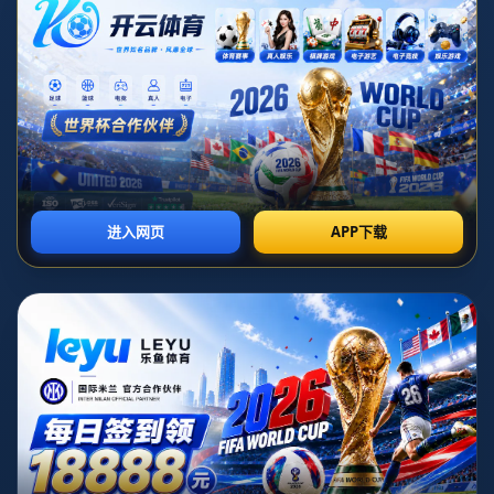
助我们在每一场比赛开哨前，提前看见可能发生的剧本。
在展开具体预测之前，需要先明确一个核心前提：世界杯淘
汰赛的完整赛程规划，建立在对小组出线格局的合理判断之
上。通常，官方赛程会预先固定好小组名次之间的交叉关
系，例如“A组第一对阵B组第二，C组第一对阵D组第二”
等，因此真正的变量不在赛程结构，而在于哪支球队会占据
这些位置。换言之，所谓“赛程预测”，其实是在固定的淘汰
赛框架内，填入经由数据、状态与传统底蕴综合评估后的球
队名字，从而形成一套相对完整的晋级路径规划。
要做好世界杯赛程预测，第一步是构建一套清晰的评价模
型。常见思路是结合国际排名、预选赛表现、大赛经验、近
期伤病和战术风格匹配度等因素。比如，一支长期保持世界
前十、在预选赛中进攻火力旺盛且人员结构稳定的欧洲豪