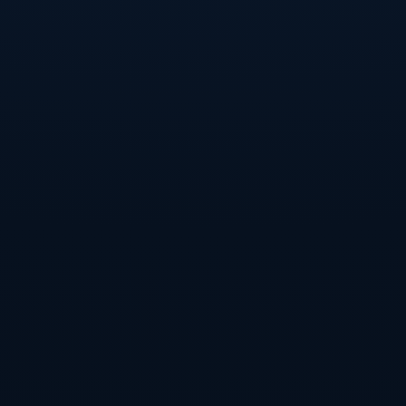
豪门更善于打阵地战，面对防线薄弱的对手时容易取得大比
分胜利，因此小组头名概率极高；而B组豪门则在前两轮遭
遇硬仗，加上阵容老化，可能在净胜球上逊色于一支节奏更
快的青年军，从而以小组第二出线。按照既定交叉原则，A
组第一将对阵B组第二——也就是那支“焕发青春”的黑马，
而B组第一则与A组第二交手。赛程预测的微妙之处在于：
纸面上更强的豪门，反而可能因为淘汰赛首战的对手特点而
陷入被动，导致整条半区的晋级路线随之变化。这种利用小
组赛细节反推淘汰赛对阵格局的方式，是提升预测精度的关
键手段之一。