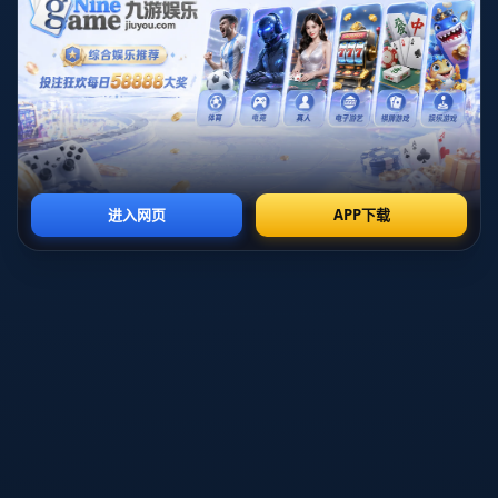
中需要特别标注，以便提醒自己某些看似稳固的晋级路线其
实暗藏变数。