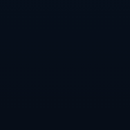
势。将这些历史趋势嵌入淘汰赛完整赛程规划，可以在预测
时对“潜在克星对决”做出标记，调整对某些强队晋级概率的
判断。