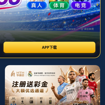
同质化竞争。想真正吸引核心人群，首先要厘清平台面对的是哪一类玩家
客群的需求截然不同，平台可以通过注册问卷、行为数据与访问路径，初
数据库、可视化数据模型以及个性化盘口推荐；而针对新手，则应以简化
要及时、资金要安全。世界杯比赛高密度进行，一旦出现卡顿、赔率更新
多端适配，让玩家在手机、平板、PC之间切换都保持一致体验。资金安
减少玩家的不安感。很多忠实玩家之所以长期停留在某个平台，并非因为