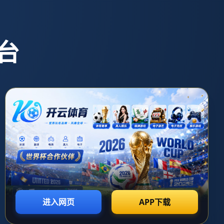
公司简介
产品中心
新闻中心
联系方式
平台来说，真正的竞争不是在流量高峰期谁获得更多注册，
务体系到品牌运营，构建出一套完整的“留存逻辑”，让玩家