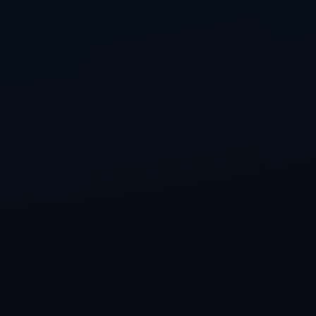
想吸引忠实玩家，需要明确树立负责任投注理念。例如在产品
以在世界杯外围相关页面中增加资金管理和心态控制的教育
，在口口相传中积累稳定客源。玩家在比较不同平台时，会下
不同玩家提供定制化的投注入口，将显著提高参与效率。比
事，而非一股脑罗列全部盘口。与此引入智能客服与机器人顾
服务结合后，新玩家从注册到下第一单的时间显著缩短，老