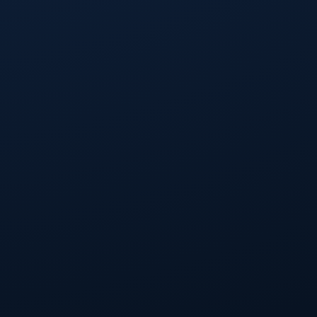
期吸引力。真正能沉淀忠实玩家的是持续可感知的价值回馈。
益，包括专属客服、个性化赔率、生日礼金、重大赛事免费
测互动”等，给予积分和道具奖励，使玩家从单一投注行为，