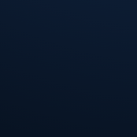
在世界杯期间，大部分外围平台都会推出各种首存优惠、串
平台可以建立分层会员体系，不仅与投注金额挂钩，更引入
竞猜券等，令玩家在每一次登录和投注时都能感受到累积价
逐步融入到平台构建的游戏化体系中，从而提高黏性。
多元内容与社群运营塑造情感连接