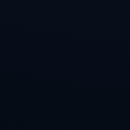
强化风控与负责任投注塑造长期可信赖品牌
不少平台只关注短期投注量，而忽视了玩家的风险承受能力
层面提供自我限额、冷静期设置、风险提示弹窗等功能，当
内容，用真实案例说明盲目加注、情绪下注的危害。那些将
意识偏好那些强调规范与责任的平台，因为这意味着更小的
数据驱动的个性化推荐与智能服务提升参与深度
在海量赛事与盘口面前，很多玩家会感到信息过载，尤其在
如，根据玩家过往偏好的联赛、球队和投注方式，向其推送
问，在赔率变化、赛前信息、玩法规则等方面提供即时解答
玩家的平均投注频率也有所提升，这背后正是“被理解”和“
案例分析 某平台如何借世界杯实现玩家黏性跃迁