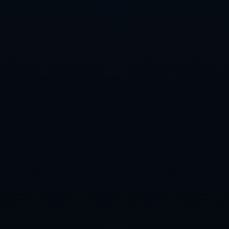
一方面要警惕对模型的盲目信任，避免看到“60百分比胜率”
就误以为是“必出结果”；另一方面也要注意对数据样本的质
量进行筛选，比如淘汰含金量过低的友谊赛、对抗强度明显
偏弱的赛事，避免由于样本偏差而形成“数据幻觉”。合理的
做法，是始终把竞猜视作带有不确定性的决策游戏，在资金
管理和心态控制上保持克制。
从球迷到“数据玩家”的实战路径
如果你现在还是习惯凭感觉下判断的球迷，又想在2026世界
杯前完成“升级”，可以按以下路径逐步实践。第一阶段，先
从基础统计入手，学会查阅并理解xG、射门分布、防守抢
断与拦截、关键传球等指标，把直观印象跟客观数字对照。
第二阶段，尝试用表格工具整理近期重要球队的比赛数据，
为每支球队做一个简易画像，总结“擅长什么、不擅长什
么”。第三阶段，在竞猜前写下自己的预测理由，将“数据依