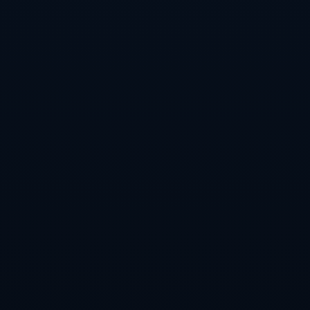
和概率模型。常见做法是建立一个基于历史数据的分类或回
归模型，将比赛结果（胜平负、比分、让球结果等）作为预
测目标，将球队状态、对战历史、关键技术统计作为特征变
量。通过训练，可以得到每场比赛的预测胜率，而不是单一
结论。尤其是结合泊松分布模型对进球数进行建模，可以推
演出多种比分结果的概率，从而更精细地参与比分类与让球
类竞猜。模型的本质，是将你的经验系统化、可重复化，避
免在短期情绪影响下做出非理性决策。
一个简化案例 预测潜在冷门
假设2026世界杯小组赛中，有一场欧洲传统强队对阵非洲新
锐球队。大众印象中，强队必胜，因此初始竞猜倾向一边
倒。但当你深入分析数据后，会发现一些“反常信号”。例
如，强队在近一年内对阵高压逼抢型对手时，场均控球率下
降明显，后防传球失误增多，受到对手反击威胁的xG偏