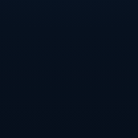
储期限和第三方共享情况 举个例子 某些不负责任的投注平
台会将用户手机号 用于外部营销甚至倒卖给其他机构 导致
后续频繁接到骚扰电话 这类平台即使在赔率上有优势 也并
不值得信任 因为它已经在根本上忽视了用户隐私权
客服响应速度与服务专业度
对很多世界杯投注新手来说 平台界面再华丽 也难免会遇到
操作疑问 例如串关玩法规则 奖金结算方式 甚至是账户异常
等情况 此时客服就是平台可靠与否的关键窗口 一个负责的
世界杯投注平台 会提供多渠道客服支持 如在线聊天 邮箱 甚
至即时通讯工具 并保持较快的响应速度 更重要的是 客服是
否能清楚解释规则 提供可执行的解决方案 而不是敷衍回复
模糊搪塞 在真实案例中 有玩家在小众平台上参加世界杯活
动 因为系统显示中奖金额与自己预期不符 但客服仅以系统
正常为由拒绝解释 最终只能放弃维权 这种缺乏沟通和透明