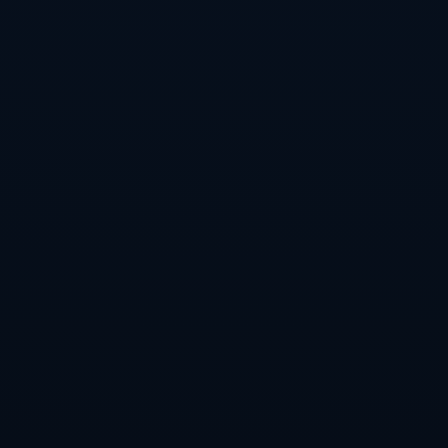
度的平台 不建议长期使用
活动优惠与规则条款的隐藏门槛
世界杯期间 各平台往往会推出看似非常诱人的注册奖金 充
值返利 与串关加奖等活动 但真正关键的是这些优惠背后的
规则是否合理 例如 有的平台会在优惠条款中设置极高的流
水倍数 限制投注玩法 或限制提现金额 如果玩家不仔细阅读
条款 只被广告语吸引 很容易在准备提现时才发现资金被锁
定 因此 每当看到世界杯投注平台推出新的活动时 应特别注
意加粗标注的部分 和关于投注流水 有效注单 有效赔率等限
制说明 如果规则过于复杂 或里面存在诸多含糊表述 那么这
个平台可能并不是在认真做长期运营 而是希望利用活动短
期套利
用户口碑与真实案例的参考价值