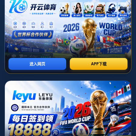
你押中了多少热门球队 而是你能否在一个安全 透明 有保障
的平台上投注 否则赢了球却拿不回钱 再精彩的比赛也会变
成糟糕的记忆
平台资质与监管背景是首要门槛
在选择世界杯投注平台时 最优先看的不是赔率有多高 活动
有多丰厚 而是这个平台是否拥有合法牌照和清晰监管背景
一般来说 可靠平台会在网站底部或关于我们页面清晰标注
持牌机构 监管国家以及牌照编号 这些信息既是对外的信用
背书 也方便用户查询真伪 如果你发现平台对资质闭口不谈
或是仅用模糊话术来代替 例如自称国际知名 但没有任何可
以核查的编号 这样的世界杯投注平台就要保持高度警惕 此
外 可以通过网络搜索平台名称 加上牌照关键字 看是否有负
面记录或监管处罚信息 从侧面判断其合规程度
资金安全与出入金机制至关重要