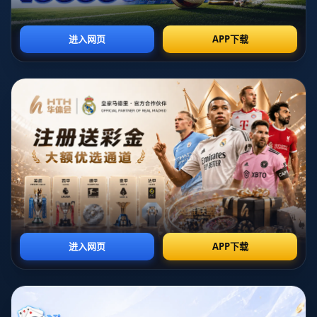
对普通玩家而言 决定一个世界杯投注平台是否靠谱 最直观
的体验在于充值是否顺畅 提现是否及时到账 如果平台在入
金时通道齐全 速度极快 但一到提现就各种理由拖延 例如审
核时间过长 额外附加不合理流水要求 或动辄冻结账号 那么
无论前期体验多好 都不应继续使用 理想的平台应该支持多
种主流支付方式 出金流程有明确时间说明 并在公告中写明
特殊情况下的处理方案 一些成熟的世界杯投注网站还会采
用资金隔离制度 将用户资金独立管理 减少运营风险带来的
影响 对用户来说 看到这类机制是一种安心的信号 可以在一
定程度上作为参考
赔率 公平性与数据透明度
很多人在选择世界杯投注平台时会被高赔率吸引 但经常忽
略了赔率水平与公平性之间的关系 正规平台的赔率虽然存