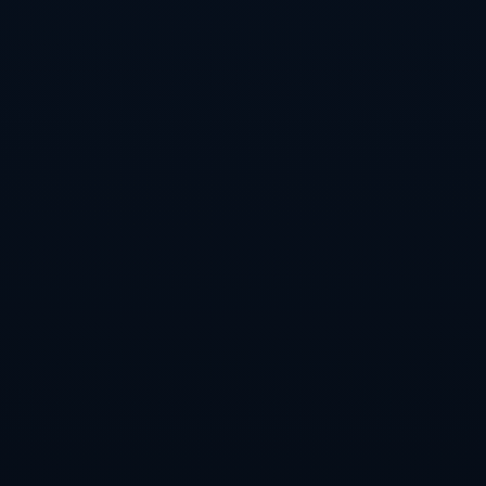
难将一支整体实力平平的队伍“抬”到冠军行列。理性的做法
是在模型中给东道主适度加分 例如 10 到 15 的胜率修正，
而不是把主场当作压倒性理由。
经验与年龄结构的黄金区间
往届统计揭示了一个颇为有趣的规律 那些最终夺冠的球
队，大多拥有年龄结构均衡的阵容 核心球员集中在 26 到 29
岁之间，同时时常搭配少量 30 岁以上的老将和几名 23 岁左
右的新星。这种年龄搭配在体能、经验、心理成熟度上达到
相对平衡，对连续高强度比赛极其关键。