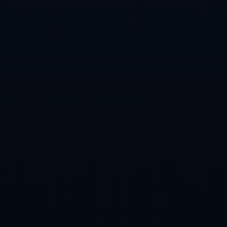
围，哪些真正是统计意义上的冷门。
例如，当一支防守稳健、传控成熟、年龄结构理想的传统强
队在淘汰赛被淘汰时，如果对手同样拥有高转换效率和匹配
的防守数据，那么这场“冷门”的惊讶度其实是被夸大的。反
之，当一支从未在大赛中走远、世界排名长期中游的队伍突
然打入决赛，我们就可以更谨慎地审视其过程数据 是否受
益于密集的点球大战、关键对手的伤病，还是战术层面确实
完成了质的飞跃。
从数据视角重构世界杯预测思路
综合往届世界杯的规律，我们可以将世界杯比赛预测简化为
一个多维度权衡 以防守稳定性为基底，以近两届大赛成绩
和世界排名为长期实力参照，以年龄结构和伤病状况修正上
限，再辅以主场因素和对阵路径做微调。在这个框架下，所