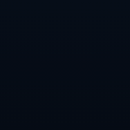
如果一支球队的主力平均年龄过高，随着赛事推进，体能衰
减会放大防守端的漏洞 而若过于年轻，在面对淘汰赛的压
力、比分落后或点球大战时，心理波动又容易造成战术纪律
的崩溃。实际预测中，单纯被某支球队“青春风暴”吸引或者
盲目迷信老将经验，都会偏离数据所指向的稳妥区间。兼具
速度、经验与情绪控制能力的阵容，才是世界杯长期走下去
的硬指标。
模型之外的X因素如何看待
无论往届数据多么完备，世界杯仍然无法被完全“算尽”。伤
病、红牌、临时战术变化、点球大战这种高不确定性的环
节，都构成预测模型之外的 X 因素。但数据的价值不在于
消除偶然性，而在于帮助我们识别哪些比赛结果属于预期范