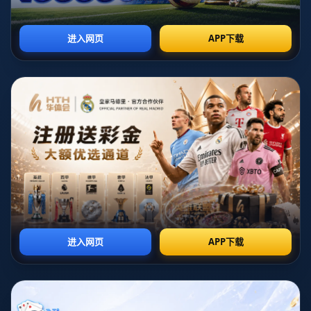
支球队既没有稳定的世界排名，又缺乏大赛核心球员经验，
却被寄予“黑马夺冠”的厚望，其实与历史数据的指向是相悖
的。真正的大黑马往往出现在单场淘汰赛中，制造局部冷
门，而非一路逆袭最终捧杯。
进攻赢得掌声防守赢得锦标
许多人习惯用进球数来衡量一支球队的强弱，但往届数据几