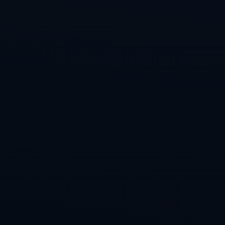
会更谨慎，对恶意犯规的打击更严格，间接保护了组织核心
案例视角下的胜率波动与明星缺阵效应
回顾多届世界杯，可以发现一个反复出现的模式 当一支传
队在控球和节奏上无法建立足够优势，比分多为平局或险胜
负交由更具不确定性的方式决定。这些案例表明，明星缺阵
角度看，这是一种明显的负向相关。
数据视角下的相关性而非绝对因果