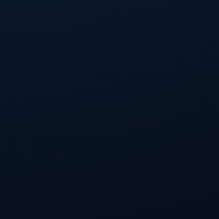
门将的出场，会显著压缩对手的有效射门空间与高质量机
把失利改写为点球大战，而点球大战本身又与拥有心理素质出众
提高晋级概率，实现“以小博大”式的胜率提升。