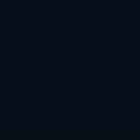
与胜率的，是明星球员出场时间与体能状态的动态管理。在连续高强度比
：前几场世界杯比分漂亮 后几场却突然哑火或后防崩盘。越来越多的球
休息，把最佳状态留给生死战。这样的策略会在一些场次中略微降低即时
用于比分和胜率。当一支球队的头号球星进入首发名单时，对手往往在赛
数据常常围绕这些明星球员展开，使得外界对比赛比分的预期集中在少数