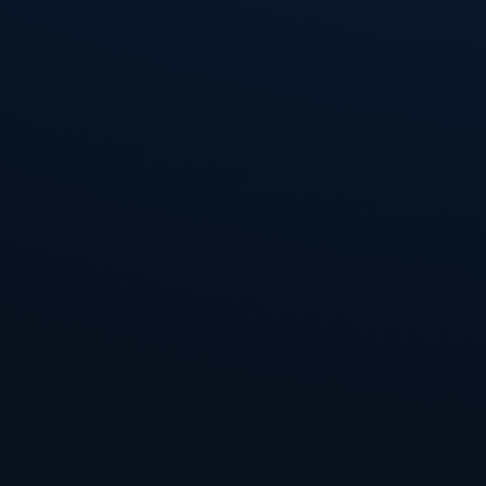
相比进攻端那种显而易见的进球贡献，防守型明星球员在世
会，使得同样的场面下，最终比分从1比2变成1比1，乃至
的明星门将高度相关。大量世界杯数据回顾显示，那些防线
出场时间与状态管理对胜率的精细影响