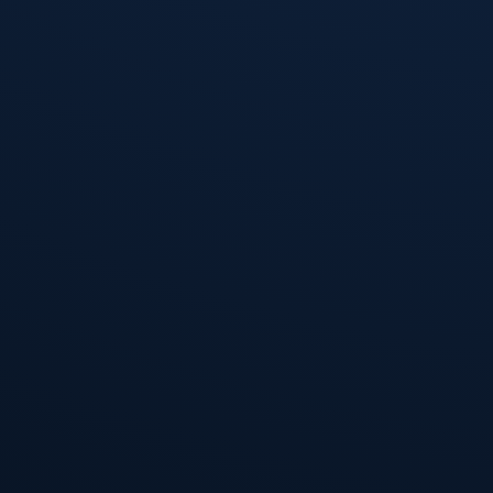
从相关性角度来看，明星球员与世界杯胜率之间并不是一条
的控制力，直接影响进球数与失球数，使最终世界杯比分更
场时胜率更高”的统计特征。两者互为条件，既难以完全剥
进攻型明星出场与比分变化
从进攻层面来看，拥有巅峰状态的进攻型明星，会明显拉高
首发，比分往往呈现出2比0 3比1甚至更悬殊的结果；而
扩大净胜球优势，在小组赛阶段尤其关键，因为净胜球往往
创造高质量射门空间，进一步强化比分优势。
防守核心与门将对胜率的隐性贡献