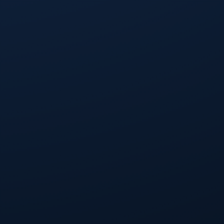
前锋、中场指挥官或门将的出场会显著提升球队在关键区域
拥有高水平明星，从而在数据回溯时，会自然呈现“明星在
小组赛中面对实力较弱的对手时，如果主教练派出锋线核心
低得分区间。这类案例说明，明星出场不仅提高胜率，更会直接
盯防明星球员时，其整体阵型会发生微妙调整，为其他队友