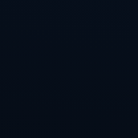
单纯讨论“是否出场”往往过于粗糙，真正影响世界杯比分
段出现状态下滑甚至受伤，这种隐性成本在数据层面表现为
60分钟锁定比分后就被换下，或者在相对容易的场次轮换
水平表现，从整体上提高整届世界杯的综合胜率。
心理预期 市场因素与裁判尺度的连锁反应
明星出场不仅影响技战术，还会通过心理与环境因素间接作
压迫节奏上体现出来。与此媒体讨论 热门话题和市场投注