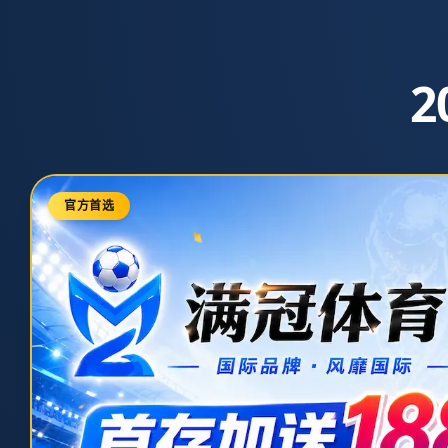
世界杯比分与明星出场对胜率影响的隐形逻辑
当我们谈论世界杯比分时，往往只盯着最终的数字，却忽视
的交织，也是核心球员状态与出场时间的综合反映。尤其在
事的比分分布与竞争格局。