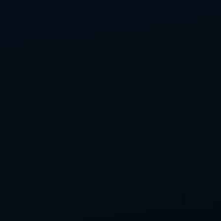
虽然难以量化，却是世界杯赛场上真实存在的隐性变量。
典型情形包括：小组赛首场核心中场受伤，随后的两场比赛球
度下降，最终在1比1或0比0的僵局中被拖入点球大战，胜
该通过实力优势锁定的胜利变成“半开”局面，从提升胜率的