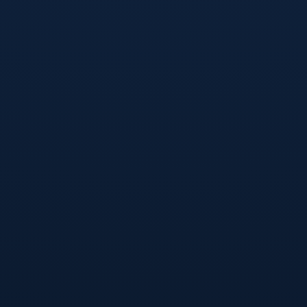
更会关注那些在预选赛或洲际赛事中数据边缘却状态火热的
球员 他们往往有几个共同特征 第一 年龄通常在二十二到二
十五岁之内 足够年轻灵动 又有一定高强度比赛经验 第二 所
属球队战术倾向愿意为他们腾出空间 无论是反击体系中的
纵深突击点 还是控球体系中的自由接应点 第三 在关键比赛
中已经显露出不惧大场面的心理韧性 从青训决赛 国家德比
到洲际杯赛 都能保持较高效率
以往有过典型案例 某位年轻前锋在俱乐部长期扮演轮换角
色 被外界视作“锋线补充” 但在世界杯预选赛阶段 他多次在
替补登场时打入制胜球 教练组在分析数据后发现 他在无球
跑动 热区分布 与终结效率上高度契合国家队的反击思路 于
是世界杯正赛中 他一跃成为首发核心 成为防线噩梦 这类故
事在每届世界杯都重新上演 因此当我们谈到世界杯预测时
更重要的是辨认出哪些年轻球员有机会从“功能型球员”瞬间
转化成“球队支点” 而不是只围绕既有球星名单做线性推演