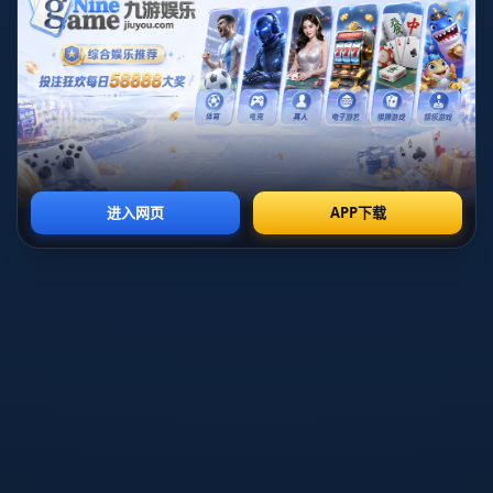
回顾历届赛事 世界杯之所以常被称为“造星工厂” 正是因为
许多球员在俱乐部层面只是潜力股 却在世界杯完成名义上
的“版本更新” 他们不需要一整赛季 只需要几场甚至几个回
合 就能凭借极具冲击力的表现改写外界对自己的认知 在预
测下一届世界杯时 真正敏锐的观察者不会只盯着传统大牌