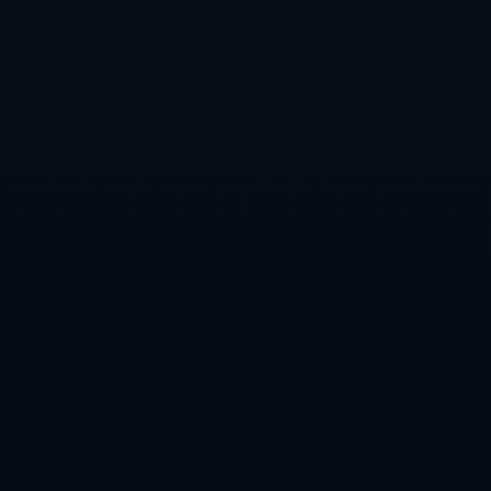
入全球直播的“放大镜” 一次失误会被无限重播 任何情绪波
动都会被舆论放大 因此真正值得关注的往往不是他能否完
成高难度动作 而是当压力袭来时 是否具备短时间内调整状
态的自愈能力 比如 一位年轻边锋在小组赛首战中踢得一般
媒体评价普遍冷淡 若他在第二场比赛一开始就变得过分求
表现 频繁单干突破 实际上会削弱球队整体节奏 而心态成熟
的新星 则更可能在第二场比赛中选择从简单球与团队配合
做起 逐渐找回感觉 直至在关键时刻完成决定性一击 对老将
而言 心理战则体现在如何接受身体状态下滑的现实 与如何
在有限体能下最大化影响力 他们可能不再追求全场高强度
压迫 而是通过站位判断与关键球处理来维持存在感 这种心
态上的“角色再定义” 同样会影响整支球队的心态温度