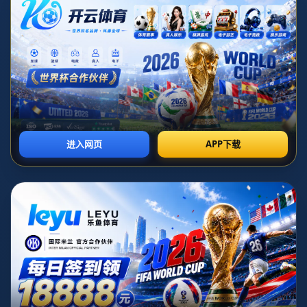
触球都带着故事和时间的重量 世界杯从来都是舞台 更是新
星爆发与老将谢幕的共同剧本 而所有关于世界杯预测的讨
论 归根到底都绕不开这场代际交锋
世界杯预测的核心 不只是比分而是时间的方向
传统的世界杯预测更多围绕数据与战术 比如哪支球队控球
率更高 哪个前锋赛季进球更多 哪个门将扑救成功率领先 但
在真正沉浸式的观赛体验中 人们逐渐意识到 影响走势的往
往并不仅仅是冰冷的数字 而是围绕新星与老将的状态切换
那种难以量化的“临界点” 当一位老将踢着个人职业生涯的
最后一届世界杯 他的心理状态 决策选择 与一位初登世界杯
的新星 完全不同 这种差异 会在关键的90分钟甚至一个回合
的瞬间中 引爆出意想不到的局面
新星爆发 世界杯从不是试验场而是成名场