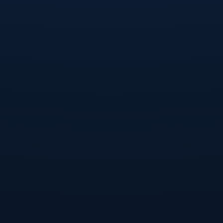
老将谢幕 谋的是一口气 更是一个时代的面子
相较于新星的无畏 老将的世界杯 是在与时间做最后谈判 对
许多三十多岁甚至更年长的球员来说 这可能是职业生涯最
后一次踏上世界级舞台 因而他们在场上的每一次选择 往往
更具风险控制意识与情绪管理能力 这也是为什么在淘汰赛
或加时赛阶段 经验丰富的老将 往往能在局势混乱时起到“稳
定剂”的作用 在预测比赛走势时 如果一支球队在中轴线位置
拥有多名处于职业生涯末期但依然保持竞技水准的老将 那
么他们对比赛的控制力与情绪传导 将极大提升球队在逆境
中的反扑概率 这类球队也更容易在点球大战这类高压局面
中做出冷静判断
更微妙的一点是 老将的谢幕之战 往往会在心理层面为整支
球队带来自我叙事 这种叙事不只是简单的“为了某某而战”