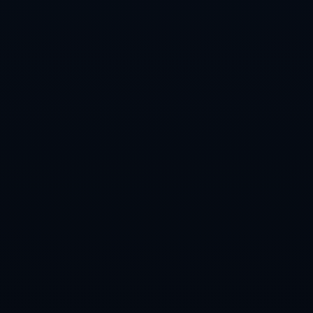
来自不同俱乐部，磨合不足；三是盘口过深、赔率偏低，风
险收益比并不划算。如果在下注前能冷静评估这些因素，即
使仍然选择支持强队，也应降低投注比例，而不是重仓押
注。这个案例说明，看对方向不代表就能赢钱，资金配置错
误同样会让你在正确的判断上亏损。
避免心理陷阱 不让情绪绑架你的判断
世界杯外围下注中常见几种心理误区需要警惕。其一是“支
持主队情结”，很多人会盲目支持自己喜爱的国家队，即便