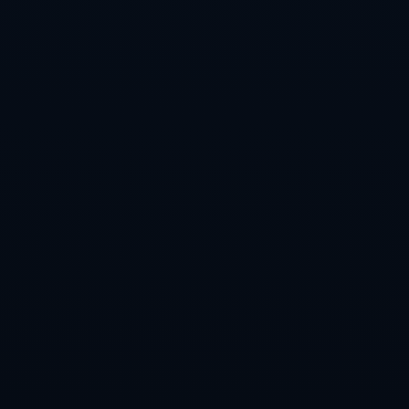
以往世界杯中，某届小组赛首轮，有人重注投注一支世界排
名前列的豪门对阵一支首次参赛的新军，理由是“差距巨大”
“稳赢无疑”。结果豪门因为旅途劳累、状态未调，比赛迟迟
打不开局，反被对手快速反击偷袭，最终爆冷输球。这位玩
家不仅损失巨大，还在之后的比赛中不断加码想翻本，连锁
亏损愈演愈烈。若从风险控制角度回看，这次失败并非完全
不可预见
一是杯赛首轮偶发性更强，强队普遍谨慎；二是豪门阵容多