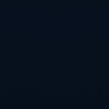
如果一支球队近期大球频出，要分析其成因，是对手实力差
距过大导致的“练射门”，还是本身防守质量堪忧；若一支传
统强队近期小球居多，可能是教练偏向稳健，也可能仅仅是
遇到的对手过于保守。数据给你的是“结果样本”，而下注需
要你理解“背后原因”。当数据趋势和盘口变化方向一致时，
信号会更可靠；出现明显冲突时，更需要谨慎减注。