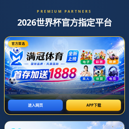
世界杯外围下注投注技巧，如何降低风险提升
胜率
发布时间：2026-07-07T14:29:12+08:00
揭秘世界杯外围下注的风险控制与胜率提升
每到世界杯，盘口火热、资讯爆炸，许多平时不看球的人都
会临时“上车”。但真正能在世界杯外围下注中做到稳扎稳打
的人并不多，更多人是被情绪主导，输在冲动与盲目之中。