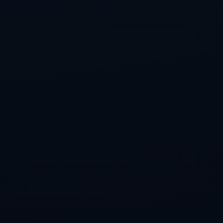
而是来自缺乏计划的连环下注。一些玩家在世界杯淘汰赛阶
每天只动用其中一小部分，并设置单场下注上限，不允许超过
”。很多人在世界杯下注网站上栽跟头，其实不是输在技术，
串关。新手往往容易被复杂玩法吸引，认为越复杂的投注方
者结合战意与盘口变化，选择让球胜负，而不是过于依赖半
取看起来极具吸引力的高额奖金。结果前几场都预测正确，最