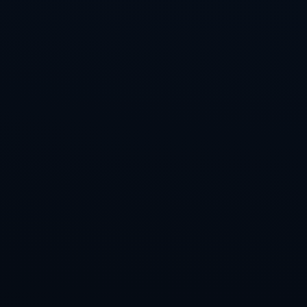
资金管理 心态比技术更重要
在各种投注心得分享中，资金管理被提及的频率极高，却往
段，因为连续两场失利情绪波动，开始不断“加码补仓”，
比较稳健的做法是 给整个赛事设定一个总预算，并进一步
总资金的某个固定比例。这样，即便出现几天状态不佳的情
还要学会接受“合理止损”。当连续几场分析出现偏差，不妨
而是输在情绪。能做到输得起 停得下，才是真正成熟的玩
玩法选择 不盲目追求刺激和冷门
世界杯下注网站提供的玩法非常多，从传统的胜平负、让球
式越“专业”，或是寄希望用高赔率的小额博大回报。
从多数老玩家的心得来看，简单清晰的玩法更适合长期使用
全场这种难度较高又受偶然因素影响极大的类型。
有一个典型案例 某位玩家在小组赛期间连续命中多场进球