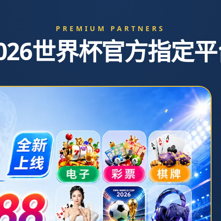
网站首页
世界杯下注网站玩家投注心得分享
发布时间：2026-07-07T14:29:12+08:00
平衡