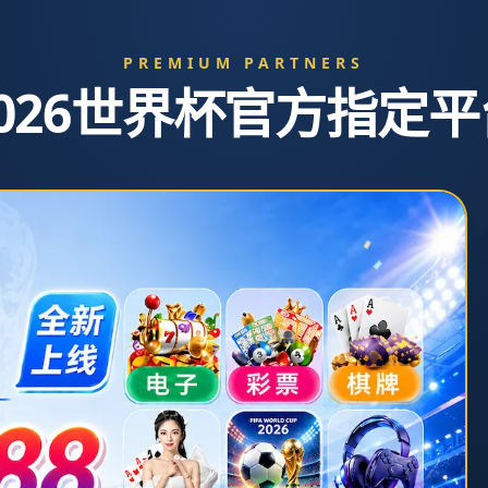
网站首页
遺憾百場裏程碑沒能拿下勝利，希望能繼續
发布时间：2026-07-07T14:29:12+08:00
为球队效力
程碑，而百场出战无疑是足球运动员的一项重要成就。** 然而，对于阿什
比赛结果并没有削弱阿什拉夫渴望继续为球队效力、为梦想奋斗的热情。