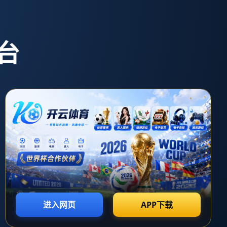
公司简介
产品中心
新闻中心
联系方式
為球隊效力.
拉夫而言，他在这场具有特殊意义的比赛中却没能带队取得胜